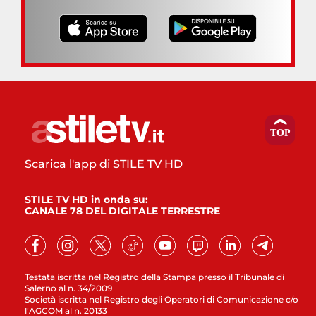
Scarica l'app di STILE TV HD
STILE TV HD in onda su:
CANALE 78 DEL DIGITALE TERRESTRE
Testata iscritta nel Registro della Stampa presso il Tribunale di
Salerno al n. 34/2009
Società iscritta nel Registro degli Operatori di Comunicazione c/o
l’AGCOM al n. 20133