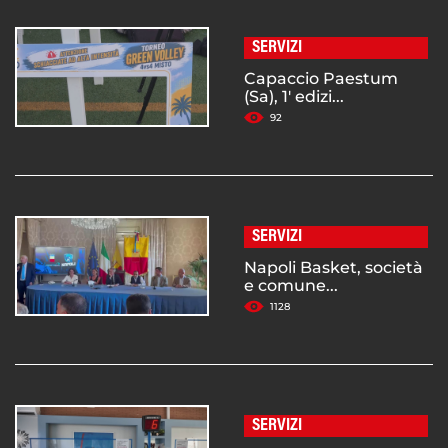
SERVIZI
Capaccio Paestum
(Sa), 1' edizi...
92
SERVIZI
Napoli Basket, società
e comune...
1128
SERVIZI