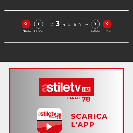
«
»
‹
›
3
…
1
2
4
5
6
7
INIZIO
PREC.
SUCC.
FINE
SCARICA
L’APP