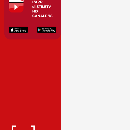
L’APP
di STILETV
HD
CANALE 78