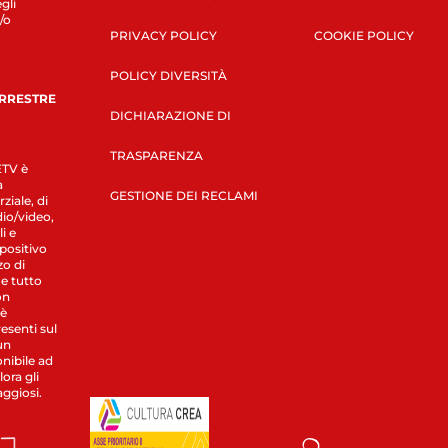
gli
/o
PRIVACY POLICY
COOKIE POLICY
POLICY DIVERSITÀ
ERRESTRE
DICHIARAZIONE DI
TRASPARENZA
LETV è
a
GESTIONE DEI RECLAMI
ziale, di
dio/video,
i e
spositivo
zo di
 e tutto
on
 è
esenti sul
un
nibile ad
ora gli
aggiosi.