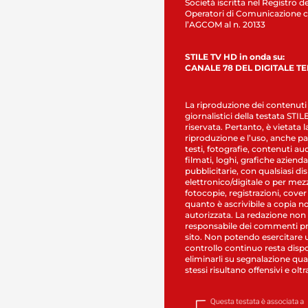
Società iscritta nel Registro de
Operatori di Comunicazione c
l’AGCOM al n. 20133
STILE TV HD in onda su:
CANALE 78 DEL DIGITALE T
La riproduzione dei contenuti
giornalistici della testata STI
riservata. Pertanto, è vietata l
riproduzione e l’uso, anche par
testi, fotografie, contenuti au
filmati, loghi, grafiche aziendal
pubblicitarie, con qualsiasi di
elettronico/digitale o per mez
fotocopie, registrazioni, cover
quanto è ascrivibile a copia n
autorizzata. La redazione non
responsabile dei commenti pr
sito. Non potendo esercitare 
controllo continuo resta dispo
eliminarli su segnalazione qual
stessi risultano offensivi e oltr