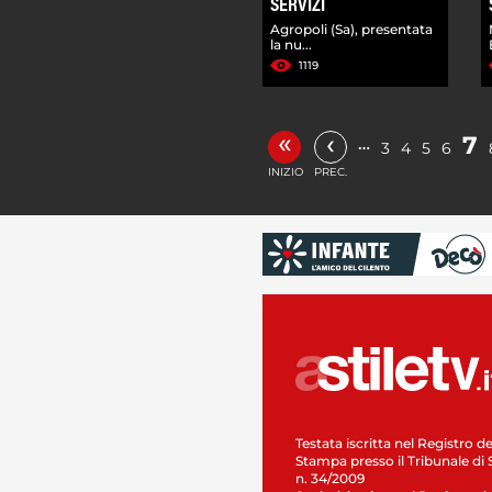
SERVIZI
Agropoli (Sa), presentata
la nu...
1119
«
‹
7
…
3
4
5
6
INIZIO
PREC.
Testata iscritta nel Registro de
Stampa presso il Tribunale di 
n. 34/2009