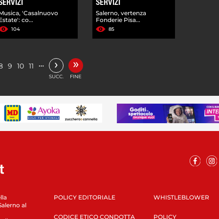
SERVIZI
SERVIZI
Musica, 'Casalnuovo
Salerno, vertenza
Estate': co...
Fonderie Pisa...
104
85
»
›
…
8
9
10
11
SUCC.
FINE
lla
POLICY EDITORIALE
WHISTLEBLOWER
Salerno al
CODICE ETICO CONDOTTA
POLICY