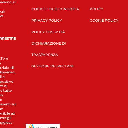
Salerno al
CODICE ETICO CONDOTTA
POLICY
gli
/o
PRIVACY POLICY
COOKIE POLICY
POLICY DIVERSITÀ
ERRESTRE
DICHIARAZIONE DI
TRASPARENZA
LETV è
a
GESTIONE DEI RECLAMI
ziale, di
dio/video,
i e
spositivo
zo di
 e tutto
on
 è
esenti sul
un
nibile ad
ora gli
aggiosi.