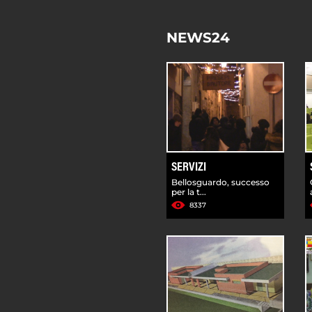
NEWS24
SERVIZI
Bellosguardo, successo
per la t...
8337