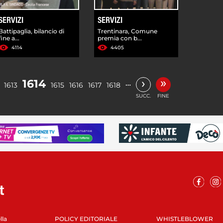
SERVIZI
SERVIZI
Battipaglia, bilancio di
Trentinara, Comune
fine a...
premia con b...
4114
4405
»
›
1614
…
1613
1615
1616
1617
1618
SUCC.
FINE
lla
POLICY EDITORIALE
WHISTLEBLOWER