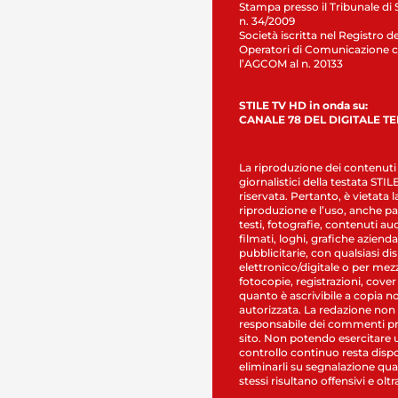
Stampa presso il Tribunale di 
n. 34/2009
Società iscritta nel Registro de
Operatori di Comunicazione c
l’AGCOM al n. 20133
STILE TV HD in onda su:
CANALE 78 DEL DIGITALE T
La riproduzione dei contenuti
giornalistici della testata STI
riservata. Pertanto, è vietata l
riproduzione e l’uso, anche par
testi, fotografie, contenuti au
filmati, loghi, grafiche aziendal
pubblicitarie, con qualsiasi di
elettronico/digitale o per mez
fotocopie, registrazioni, cover
quanto è ascrivibile a copia n
autorizzata. La redazione non
responsabile dei commenti pr
sito. Non potendo esercitare 
controllo continuo resta dispo
eliminarli su segnalazione qual
stessi risultano offensivi e oltr