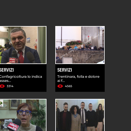
SERVIZI
SERVIZI
Confagricoltura lo indica
Trentinara, folla e dolore
asses...
ai f...
3314
4565