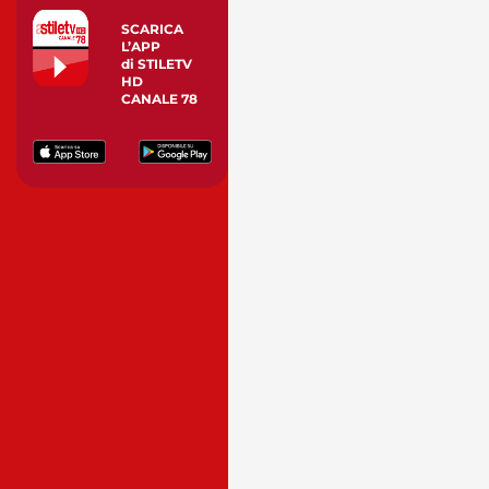
SCARICA
L’APP
di STILETV
HD
CANALE 78