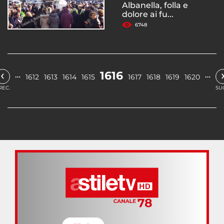
Albanella, folla e
dolore ai fu...
6748
‹
1616
…
…
1612
1613
1614
1615
1617
1618
1619
1620
REC.
SU