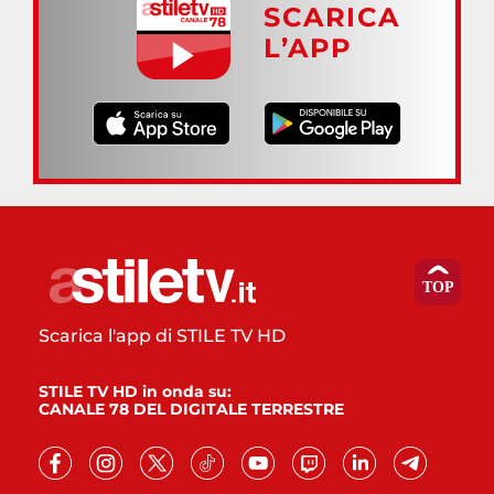
SCARICA
L’APP
Scarica l'app di STILE TV HD
STILE TV HD in onda su:
CANALE 78 DEL DIGITALE TERRESTRE