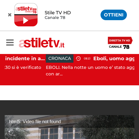
Stile TV HD
OTTIENI
Canale 78
Pontecagnano, incidente in autostrada: 5 giovani feriti
CRONACA
08:13
verificato
EBOLI. Nella notte un uomo e’ stato aggredito e fe
con ar...
html5: Video file not found