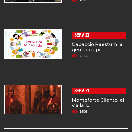
7022
SERVIZI
Capaccio Paestum, a
gennaio apr...
4064
SERVIZI
Monteforte Cilento, al
via la 1...
3506