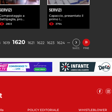
SERVIZI
SERVIZI
Compostaggio a
Capaccio, presentato il
Battipaglia, pro...
primo l...
2803
3794
»
›
1620
…
8
1619
1621
1622
1623
1624
SUCC.
FINE
lla
POLICY EDITORIALE
WHISTLEBLOWER