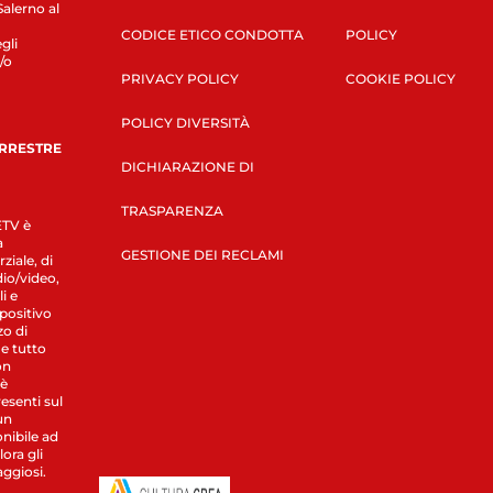
Salerno al
CODICE ETICO CONDOTTA
POLICY
gli
/o
PRIVACY POLICY
COOKIE POLICY
POLICY DIVERSITÀ
ERRESTRE
DICHIARAZIONE DI
TRASPARENZA
LETV è
a
GESTIONE DEI RECLAMI
ziale, di
dio/video,
i e
spositivo
zo di
 e tutto
on
 è
esenti sul
un
nibile ad
ora gli
aggiosi.