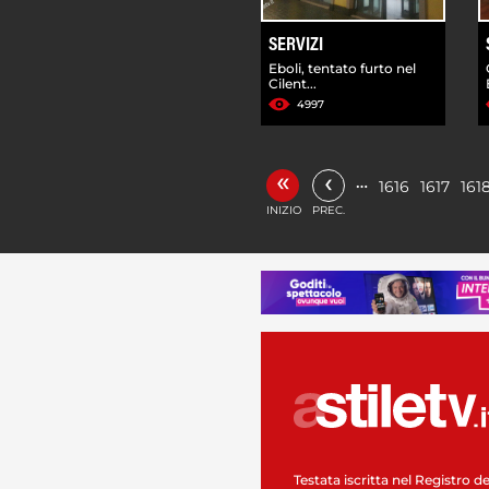
SERVIZI
Eboli, tentato furto nel
Cilent...
4997
«
‹
…
1616
1617
161
INIZIO
PREC.
Testata iscritta nel Registro de