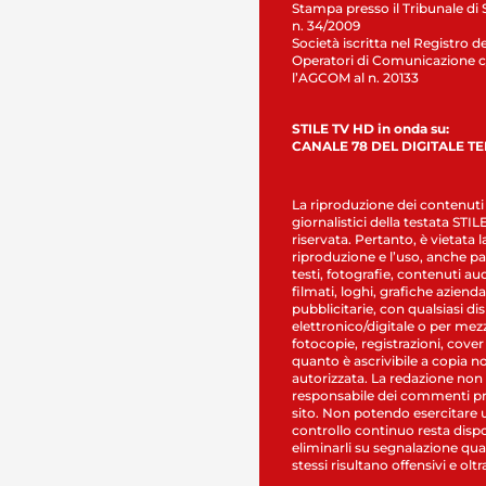
Stampa presso il Tribunale di 
n. 34/2009
Società iscritta nel Registro de
Operatori di Comunicazione c
l’AGCOM al n. 20133
STILE TV HD in onda su:
CANALE 78 DEL DIGITALE T
La riproduzione dei contenuti
giornalistici della testata STI
riservata. Pertanto, è vietata l
riproduzione e l’uso, anche par
testi, fotografie, contenuti au
filmati, loghi, grafiche aziendal
pubblicitarie, con qualsiasi di
elettronico/digitale o per mez
fotocopie, registrazioni, cover
quanto è ascrivibile a copia n
autorizzata. La redazione non
responsabile dei commenti pr
sito. Non potendo esercitare 
controllo continuo resta dispo
eliminarli su segnalazione qual
stessi risultano offensivi e oltr