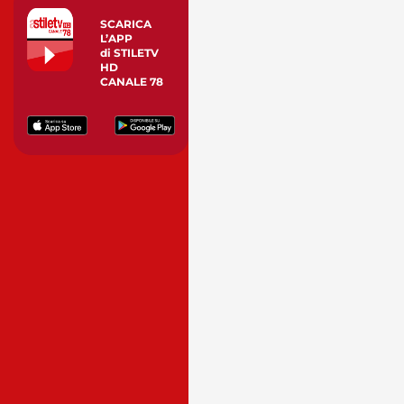
SCARICA
L’APP
di STILETV
HD
CANALE 78