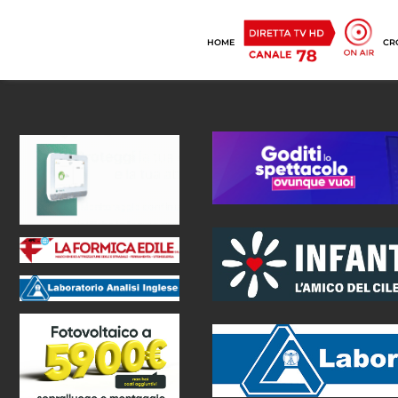
HOME
CR