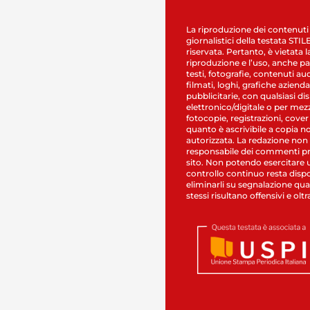
La riproduzione dei contenuti
giornalistici della testata STI
riservata. Pertanto, è vietata l
riproduzione e l’uso, anche par
testi, fotografie, contenuti au
filmati, loghi, grafiche aziendal
pubblicitarie, con qualsiasi di
elettronico/digitale o per mez
fotocopie, registrazioni, cover
quanto è ascrivibile a copia n
autorizzata. La redazione non
responsabile dei commenti pr
sito. Non potendo esercitare 
controllo continuo resta dispo
eliminarli su segnalazione qual
stessi risultano offensivi e oltr