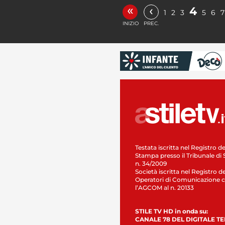
«
‹
4
1
2
3
5
6
7
INIZIO
PREC.
Testata iscritta nel Registro de
Stampa presso il Tribunale di 
n. 34/2009
Società iscritta nel Registro de
Operatori di Comunicazione c
l’AGCOM al n. 20133
STILE TV HD in onda su:
CANALE 78 DEL DIGITALE T