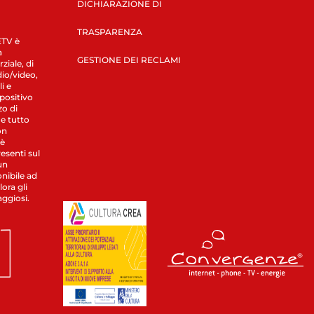
DICHIARAZIONE DI
TRASPARENZA
LETV è
a
GESTIONE DEI RECLAMI
ziale, di
dio/video,
i e
spositivo
zo di
 e tutto
on
 è
esenti sul
un
nibile ad
ora gli
aggiosi.