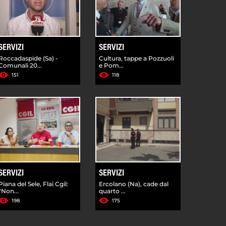
SERVIZI
SERVIZI
Roccadaspide (Sa) -
Cultura, tappe a Pozzuoli
Comunali 20...
e Pom...
151
118
SERVIZI
SERVIZI
Piana del Sele, Flai Cgil:
Ercolano (Na), cade dal
"Non...
quarto ...
198
175