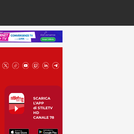
SCARICA
L’APP
di STILETV
HD
CANALE 78