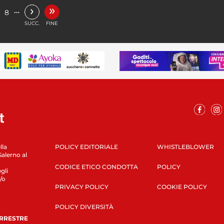
»
›
…
8
SUCC.
FINE
lla
POLICY EDITORIALE
WHISTLEBLOWER
Salerno al
CODICE ETICO CONDOTTA
POLICY
gli
/o
PRIVACY POLICY
COOKIE POLICY
POLICY DIVERSITÀ
ERRESTRE