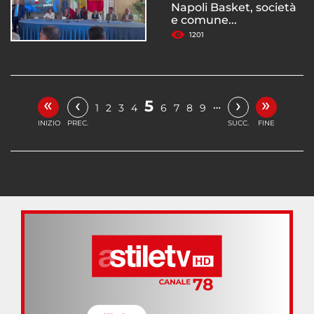
Napoli Basket, società
e comune...
1201
«
»
‹
›
5
…
1
2
3
4
6
7
8
9
INIZIO
PREC.
SUCC.
FINE