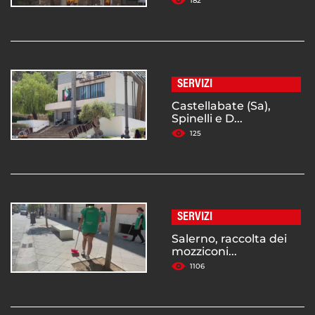
182
SERVIZI
Castellabate (Sa),
Spinelli e D...
125
SERVIZI
Salerno, raccolta dei
mozziconi...
1106