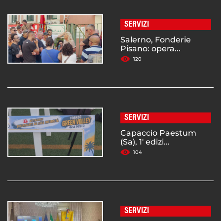
SERVIZI
Salerno, Fonderie
Pisano: opera...
120
SERVIZI
Capaccio Paestum
(Sa), 1' edizi...
104
SERVIZI