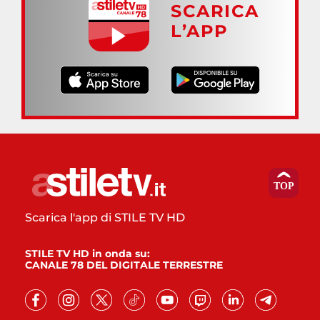
SCARICA
L’APP
Scarica l'app di STILE TV HD
STILE TV HD in onda su:
CANALE 78 DEL DIGITALE TERRESTRE