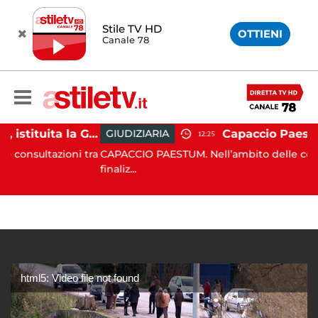
Stile TV HD
OTTIENI
Canale 78
Capaccio Paestum, istituita la Guardia Medica Turistica presso il Psaut di Piazza Santini
GIUDIZIARIA
12:25
tazioni tra
CAPACCIO PAESTUM. Nell’ambito delle costanti atti
finaliz...
html5: Video file not found