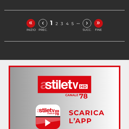
«
»
‹
›
1
…
2
3
4
5
INIZIO
PREC.
SUCC.
FINE
SCARICA
L’APP