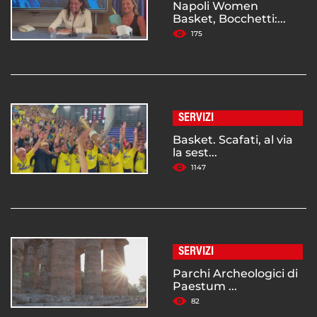
Napoli Women
Basket, Bocchetti:...
175
SERVIZI
Basket. Scafati, al via
la sest...
1147
SERVIZI
Parchi Archeologici di
Paestum ...
82