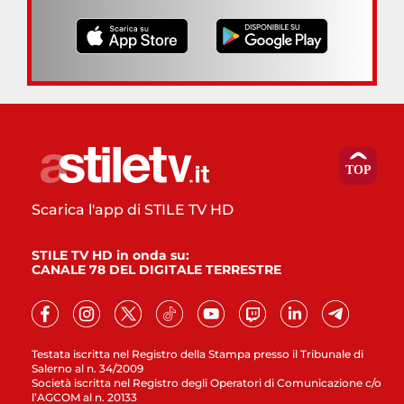
Scarica l'app di STILE TV HD
STILE TV HD in onda su:
CANALE 78 DEL DIGITALE TERRESTRE
Testata iscritta nel Registro della Stampa presso il Tribunale di
Salerno al n. 34/2009
Società iscritta nel Registro degli Operatori di Comunicazione c/o
l’AGCOM al n. 20133