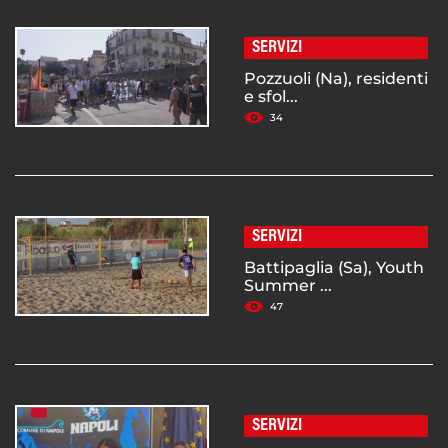
SERVIZI
Pozzuoli (Na), residenti
e sfol...
34
SERVIZI
Battipaglia (Sa), Youth
Summer ...
47
SERVIZI