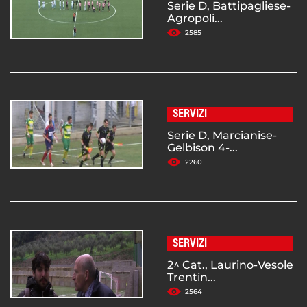
Serie D, Battipagliese-
Agropoli...
2585
SERVIZI
Serie D, Marcianise-
Gelbison 4-...
2260
SERVIZI
2^ Cat., Laurino-Vesole
Trentin...
2564