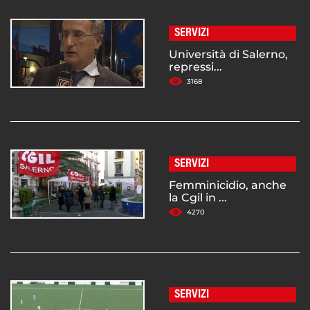
SERVIZI
Università di Salerno,
repressi...
3168
SERVIZI
Femminicidio, anche
la Cgil in ...
4270
SERVIZI