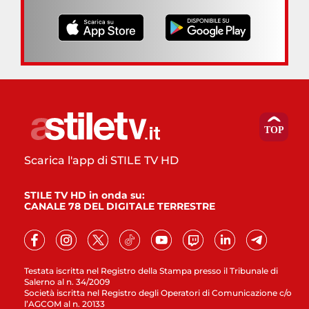
Scarica l'app di STILE TV HD
STILE TV HD in onda su:
CANALE 78 DEL DIGITALE TERRESTRE
Testata iscritta nel Registro della Stampa presso il Tribunale di
Salerno al n. 34/2009
Società iscritta nel Registro degli Operatori di Comunicazione c/o
l’AGCOM al n. 20133