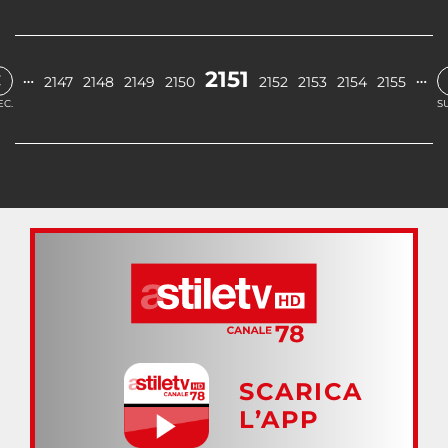
‹
2151
…
…
2147
2148
2149
2150
2152
2153
2154
2155
EC.
S
SCARICA
L’APP