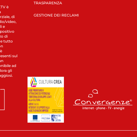
TRASPARENZA
LETV è
a
GESTIONE DEI RECLAMI
ziale, di
dio/video,
i e
spositivo
zo di
 e tutto
on
 è
esenti sul
un
nibile ad
ora gli
aggiosi.