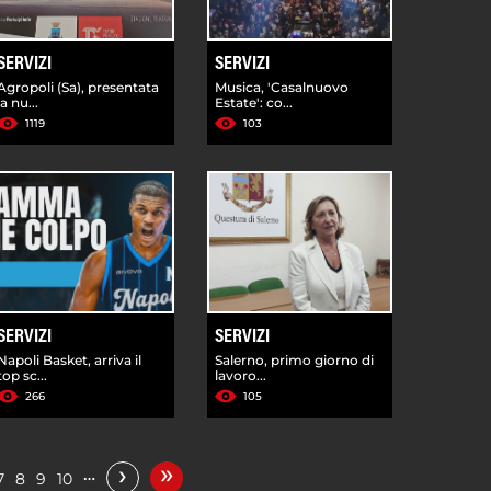
SERVIZI
SERVIZI
Agropoli (Sa), presentata
Musica, 'Casalnuovo
la nu...
Estate': co...
1119
103
SERVIZI
SERVIZI
Napoli Basket, arriva il
Salerno, primo giorno di
top sc...
lavoro...
266
105
»
›
…
7
8
9
10