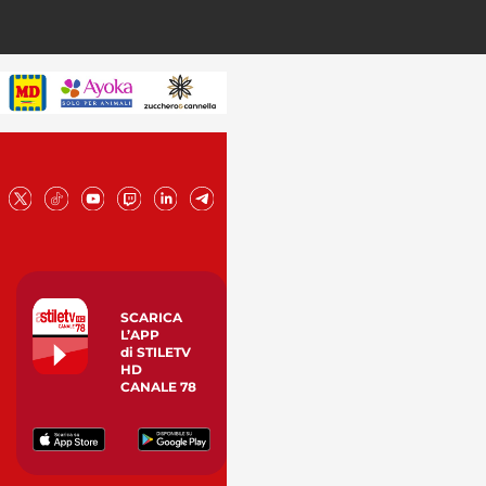
SCARICA
L’APP
di STILETV
HD
CANALE 78