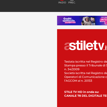
INIZIO
PREC.
Testata iscritta nel Registro de
Stampa presso il Tribunale di 
n. 34/2009
Società iscritta nel Registro de
Operatori di Comunicazione c
l’AGCOM al n. 20133
STILE TV HD in onda su:
CANALE 78 DEL DIGITALE T