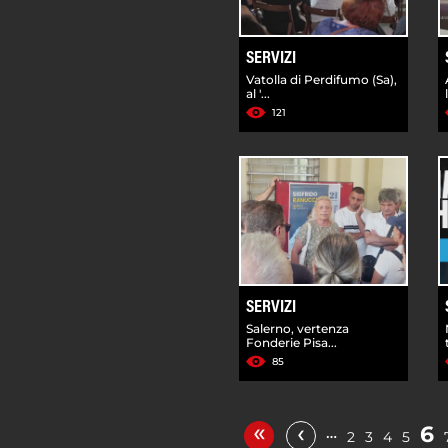
SERVIZI
Vatolla di Perdifumo (Sa),
al '...
121
SERVIZI
Salerno, vertenza
Fonderie Pisa...
85
«
‹
6
…
2
3
4
5