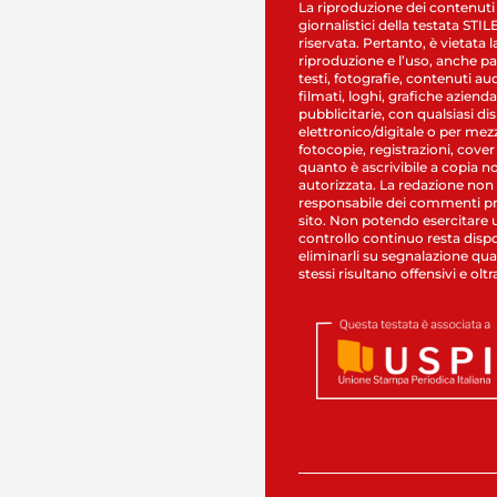
La riproduzione dei contenuti
giornalistici della testata STI
riservata. Pertanto, è vietata l
riproduzione e l’uso, anche par
testi, fotografie, contenuti au
filmati, loghi, grafiche aziendal
pubblicitarie, con qualsiasi di
elettronico/digitale o per mez
fotocopie, registrazioni, cover
quanto è ascrivibile a copia n
autorizzata. La redazione non
responsabile dei commenti pr
sito. Non potendo esercitare 
controllo continuo resta dispo
eliminarli su segnalazione qual
stessi risultano offensivi e oltr