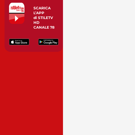
SCARICA
L’APP
di STILETV
HD
CANALE 78