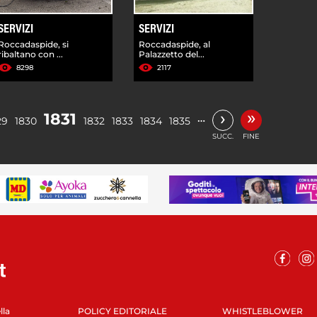
SERVIZI
SERVIZI
Roccadaspide, si
Roccadaspide, al
ribaltano con ...
Palazzetto del...
8298
2117
»
›
1831
…
29
1830
1832
1833
1834
1835
SUCC.
FINE
lla
POLICY EDITORIALE
WHISTLEBLOWER