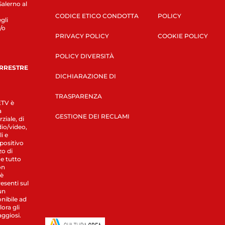
Salerno al
CODICE ETICO CONDOTTA
POLICY
gli
/o
PRIVACY POLICY
COOKIE POLICY
POLICY DIVERSITÀ
ERRESTRE
DICHIARAZIONE DI
TRASPARENZA
LETV è
a
GESTIONE DEI RECLAMI
ziale, di
dio/video,
i e
spositivo
zo di
 e tutto
on
 è
esenti sul
un
nibile ad
ora gli
aggiosi.