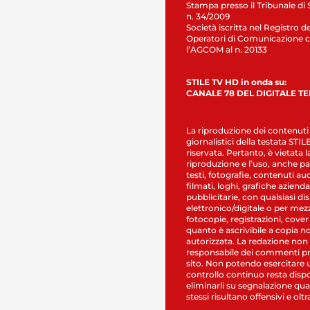
Stampa presso il Tribunale di 
n. 34/2009
Società iscritta nel Registro de
Operatori di Comunicazione c
l’AGCOM al n. 20133
STILE TV HD in onda su:
CANALE 78 DEL DIGITALE T
La riproduzione dei contenuti
giornalistici della testata STI
riservata. Pertanto, è vietata l
riproduzione e l’uso, anche par
testi, fotografie, contenuti au
filmati, loghi, grafiche aziendal
pubblicitarie, con qualsiasi di
elettronico/digitale o per mez
fotocopie, registrazioni, cover
quanto è ascrivibile a copia n
autorizzata. La redazione non
responsabile dei commenti pr
sito. Non potendo esercitare 
controllo continuo resta dispo
eliminarli su segnalazione qual
stessi risultano offensivi e oltr