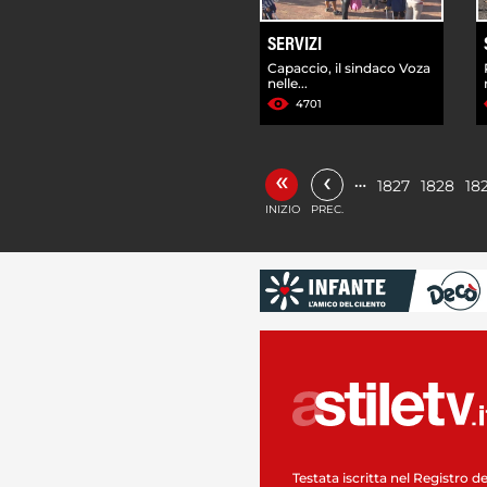
SERVIZI
Capaccio, il sindaco Voza
nelle...
4701
«
‹
…
1827
1828
18
INIZIO
PREC.
Testata iscritta nel Registro de