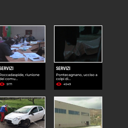
SERVIZI
SERVIZI
Roccadaspide, riunione
Pontecagnano, ucciso a
dei comu...
colpi di...
5171
4549