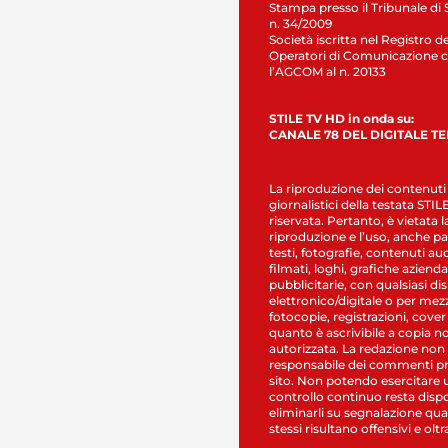
Stampa presso il Tribunale di 
n. 34/2009
Società iscritta nel Registro de
Operatori di Comunicazione c
l’AGCOM al n. 20133
STILE TV HD in onda su:
CANALE 78 DEL DIGITALE T
La riproduzione dei contenuti
giornalistici della testata STI
riservata. Pertanto, è vietata l
riproduzione e l’uso, anche par
testi, fotografie, contenuti au
filmati, loghi, grafiche aziendal
pubblicitarie, con qualsiasi di
elettronico/digitale o per mez
fotocopie, registrazioni, cover
quanto è ascrivibile a copia n
autorizzata. La redazione non
responsabile dei commenti pr
sito. Non potendo esercitare 
controllo continuo resta dispo
eliminarli su segnalazione qual
stessi risultano offensivi e oltr