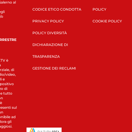
Salerno al
CODICE ETICO CONDOTTA
POLICY
gli
/o
PRIVACY POLICY
COOKIE POLICY
POLICY DIVERSITÀ
ERRESTRE
DICHIARAZIONE DI
TRASPARENZA
LETV è
a
GESTIONE DEI RECLAMI
ziale, di
dio/video,
i e
spositivo
zo di
 e tutto
on
 è
esenti sul
un
nibile ad
ora gli
aggiosi.