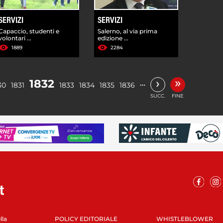
SERVIZI
SERVIZI
Capaccio, studenti e
Salerno, al via prima
volontari ...
edizione ...
1889
2284
»
›
1832
…
30
1831
1833
1834
1835
1836
SUCC.
FINE
lla
POLICY EDITORIALE
WHISTLEBLOWER