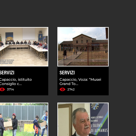
SERVIZI
SERVIZI
Capaccio, istituito
Capaccio, Voza: “Musei
Consiglio c...
Grand To...
3714
2742