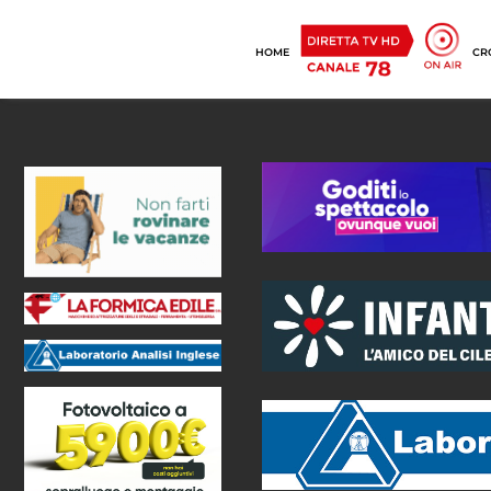
HOME
CR