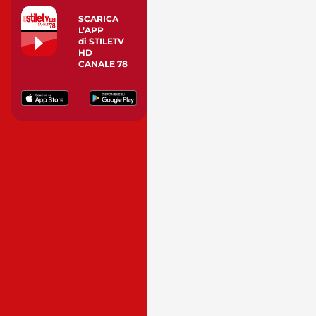
SCARICA
L’APP
di STILETV
HD
CANALE 78