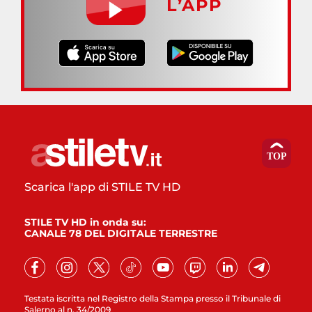
L’APP
Scarica l'app di STILE TV HD
STILE TV HD in onda su:
CANALE 78 DEL DIGITALE TERRESTRE
Testata iscritta nel Registro della Stampa presso il Tribunale di
Salerno al n. 34/2009