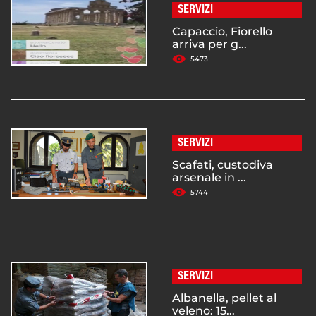
SERVIZI
Capaccio, Fiorello
arriva per g...
5473
SERVIZI
Scafati, custodiva
arsenale in ...
5744
SERVIZI
Albanella, pellet al
veleno: 15...