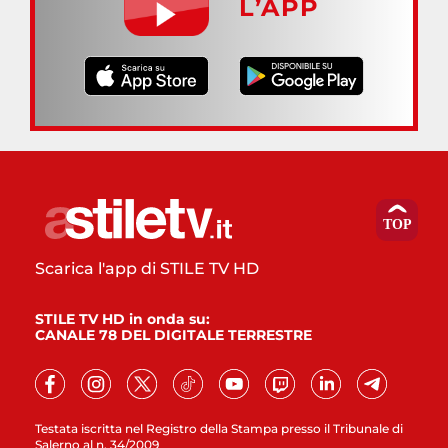
L’APP
Scarica l'app di STILE TV HD
STILE TV HD in onda su:
CANALE 78 DEL DIGITALE TERRESTRE
Testata iscritta nel Registro della Stampa presso il Tribunale di
Salerno al n. 34/2009