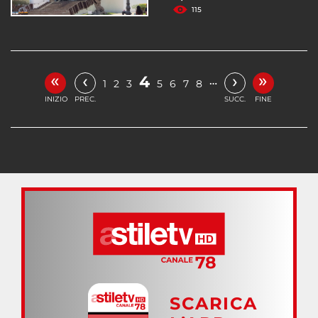
115
«
»
‹
›
4
…
1
2
3
5
6
7
8
INIZIO
PREC.
SUCC.
FINE
SCARICA