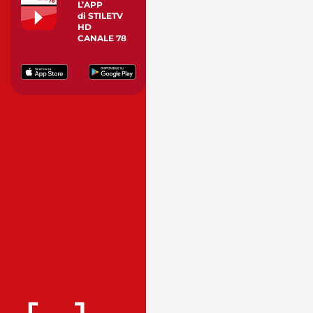
L’APP
di STILETV
HD
CANALE 78