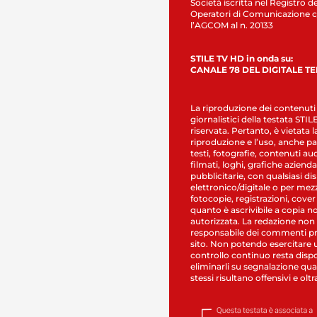
Società iscritta nel Registro de
Operatori di Comunicazione c
l’AGCOM al n. 20133
STILE TV HD in onda su:
CANALE 78 DEL DIGITALE T
La riproduzione dei contenuti
giornalistici della testata STI
riservata. Pertanto, è vietata l
riproduzione e l’uso, anche par
testi, fotografie, contenuti au
filmati, loghi, grafiche aziendal
pubblicitarie, con qualsiasi di
elettronico/digitale o per mez
fotocopie, registrazioni, cover
quanto è ascrivibile a copia n
autorizzata. La redazione non
responsabile dei commenti pr
sito. Non potendo esercitare 
controllo continuo resta dispo
eliminarli su segnalazione qual
stessi risultano offensivi e oltr