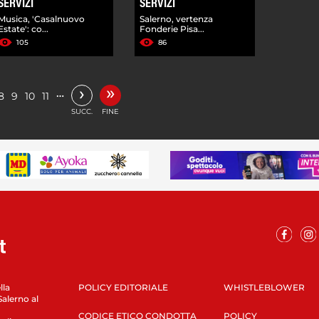
SERVIZI
SERVIZI
Musica, 'Casalnuovo
Salerno, vertenza
Estate': co...
Fonderie Pisa...
105
86
»
›
…
8
9
10
11
SUCC.
FINE
lla
POLICY EDITORIALE
WHISTLEBLOWER
Salerno al
CODICE ETICO CONDOTTA
POLICY