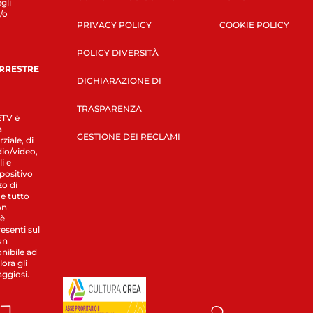
gli
/o
PRIVACY POLICY
COOKIE POLICY
POLICY DIVERSITÀ
ERRESTRE
DICHIARAZIONE DI
TRASPARENZA
LETV è
a
GESTIONE DEI RECLAMI
ziale, di
dio/video,
i e
spositivo
zo di
 e tutto
on
 è
esenti sul
un
nibile ad
ora gli
aggiosi.