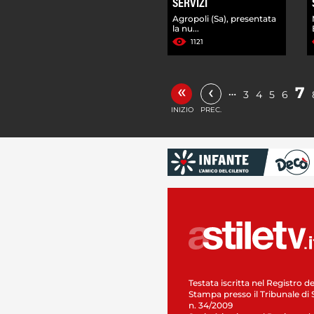
SERVIZI
Agropoli (Sa), presentata
la nu...
1121
«
‹
7
…
3
4
5
6
INIZIO
PREC.
Testata iscritta nel Registro de
Stampa presso il Tribunale di 
n. 34/2009