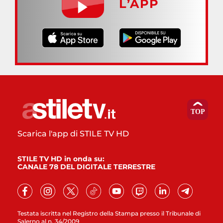
L’APP
Scarica l'app di STILE TV HD
STILE TV HD in onda su:
CANALE 78 DEL DIGITALE TERRESTRE
Testata iscritta nel Registro della Stampa presso il Tribunale di
Salerno al n. 34/2009