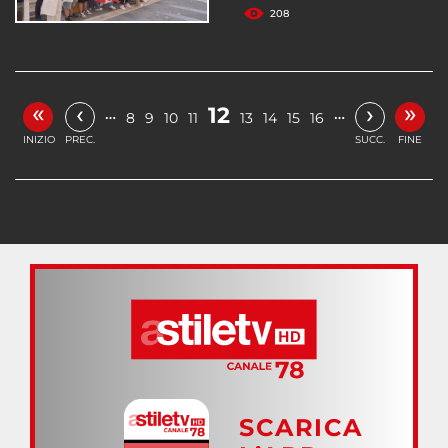
208
«
»
‹
›
12
…
…
8
9
10
11
13
14
15
16
INIZIO
PREC.
SUCC.
FINE
SCARICA