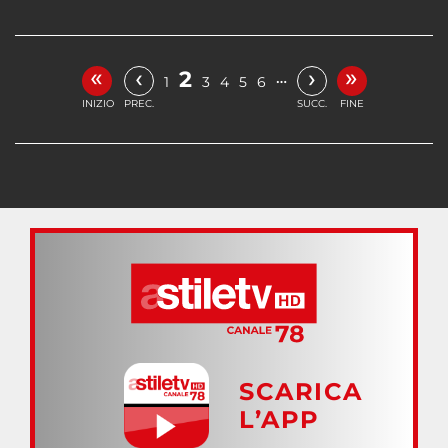
«
»
‹
›
2
…
1
3
4
5
6
INIZIO
PREC.
SUCC.
FINE
SCARICA
L’APP