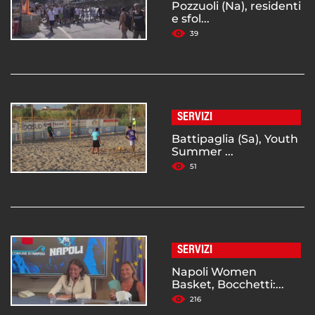
Pozzuoli (Na), residenti
e sfol...
39
SERVIZI
Battipaglia (Sa), Youth
Summer ...
51
SERVIZI
Napoli Women
Basket, Bocchetti:...
216