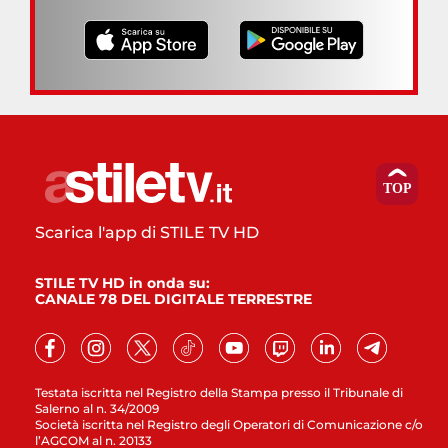
Scarica l'app di STILE TV HD
STILE TV HD in onda su:
CANALE 78 DEL DIGITALE TERRESTRE
Testata iscritta nel Registro della Stampa presso il Tribunale di
Salerno al n. 34/2009
Società iscritta nel Registro degli Operatori di Comunicazione c/o
l’AGCOM al n. 20133