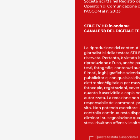
Società iscritta nel Registro de
Operatori di Comunicazione c
l’AGCOM al n. 20133
STILE TV HD in onda su:
CANALE 78 DEL DIGITALE T
La riproduzione dei contenuti
giornalistici della testata STI
riservata. Pertanto, è vietata l
riproduzione e l’uso, anche par
testi, fotografie, contenuti au
filmati, loghi, grafiche aziendal
pubblicitarie, con qualsiasi di
elettronico/digitale o per mez
fotocopie, registrazioni, cover
quanto è ascrivibile a copia n
autorizzata. La redazione non
responsabile dei commenti pr
sito. Non potendo esercitare 
controllo continuo resta dispo
eliminarli su segnalazione qual
stessi risultano offensivi e oltr