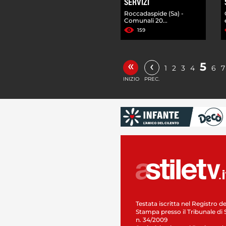
SERVIZI
Roccadaspide (Sa) -
Comunali 20...
159
«
‹
5
1
2
3
4
6
7
INIZIO
PREC.
Testata iscritta nel Registro de
Stampa presso il Tribunale di 
n. 34/2009