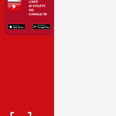
L’APP
di STILETV
HD
CANALE 78