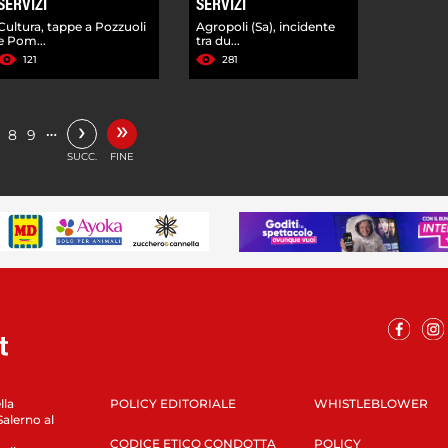
SERVIZI
SERVIZI
Cultura, tappe a Pozzuoli
Agropoli (Sa), incidente
e Pom...
tra du...
121
281
»
›
…
8
9
SUCC.
FINE
lla
POLICY EDITORIALE
WHISTLEBLOWER
Salerno al
CODICE ETICO CONDOTTA
POLICY