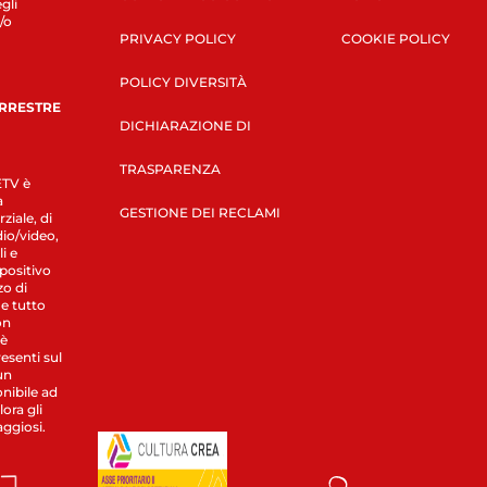
gli
/o
PRIVACY POLICY
COOKIE POLICY
POLICY DIVERSITÀ
ERRESTRE
DICHIARAZIONE DI
TRASPARENZA
LETV è
a
GESTIONE DEI RECLAMI
ziale, di
dio/video,
i e
spositivo
zo di
 e tutto
on
 è
esenti sul
un
nibile ad
ora gli
aggiosi.