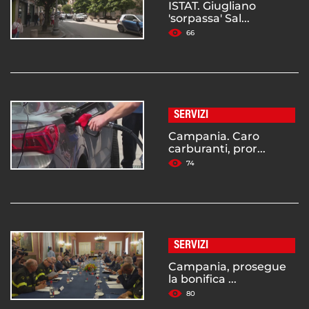
ISTAT. Giugliano
'sorpassa' Sal...
66
SERVIZI
Campania. Caro
carburanti, pror...
74
SERVIZI
Campania, prosegue
la bonifica ...
80