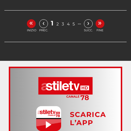
«
»
‹
›
1
…
2
3
4
5
INIZIO
PREC.
SUCC.
FINE
SCARICA
L’APP