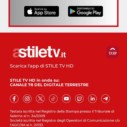
Scarica l'app di STILE TV HD
STILE TV HD in onda su:
CANALE 78 DEL DIGITALE TERRESTRE
Testata iscritta nel Registro della Stampa presso il Tribunale di
Salerno al n. 34/2009
Società iscritta nel Registro degli Operatori di Comunicazione c/o
l’AGCOM al n. 20133