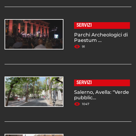
SERVIZI
Parchi Archeologici di
Paestum ...
91
SERVIZI
Salerno, Avella: "Verde
pubblic...
1047