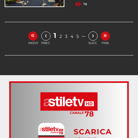
78
«
»
‹
›
1
…
2
3
4
5
INIZIO
PREC.
SUCC.
FINE
SCARICA