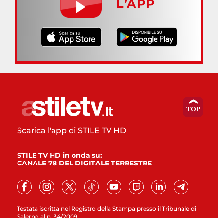
L’APP
Scarica l'app di STILE TV HD
STILE TV HD in onda su:
CANALE 78 DEL DIGITALE TERRESTRE
Testata iscritta nel Registro della Stampa presso il Tribunale di
Salerno al n. 34/2009