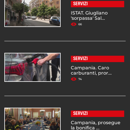
SERVIZI
ISTAT. Giugliano
'sorpassa' Sal...
66
SERVIZI
Campania. Caro
carburanti, pror...
74
SERVIZI
Campania, prosegue
la bonifica ...