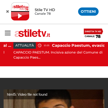
Stile TV HD
OTTIENI
Canale 78
Paestum, Codacons scrive al ministro Giuli: "Rilanciare scavi dell'Anfiteatro nell'area archeologica"
Capaccio Paestum, evasione tassa di soggiorno: scoperte 49 strutture fantasma, elevate 132 sanzioni
ATTUALITÀ
15:05
CAPACCIO PAESTUM. Incisiva azione del Comune di
Capaccio Paes...
html5: Video file not found