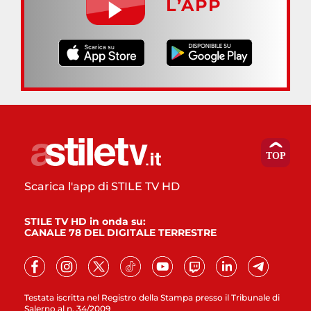
L’APP
Scarica l'app di STILE TV HD
STILE TV HD in onda su:
CANALE 78 DEL DIGITALE TERRESTRE
Testata iscritta nel Registro della Stampa presso il Tribunale di
Salerno al n. 34/2009