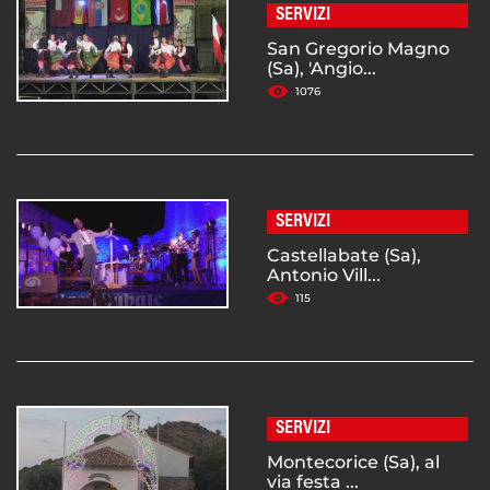
SERVIZI
San Gregorio Magno
(Sa), 'Angio...
1076
SERVIZI
Castellabate (Sa),
Antonio Vill...
115
SERVIZI
Montecorice (Sa), al
via festa ...