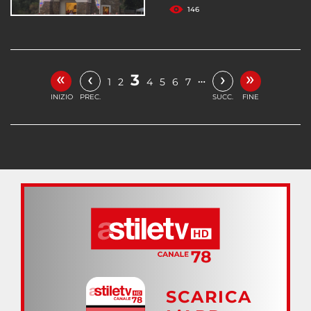
146
«
»
‹
›
3
…
1
2
4
5
6
7
INIZIO
PREC.
SUCC.
FINE
SCARICA