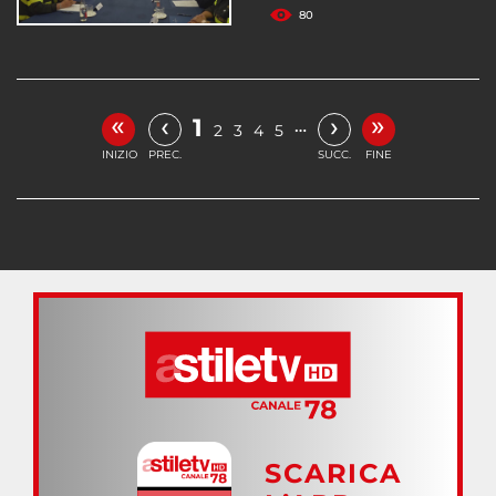
80
«
»
‹
›
1
…
2
3
4
5
INIZIO
PREC.
SUCC.
FINE
SCARICA