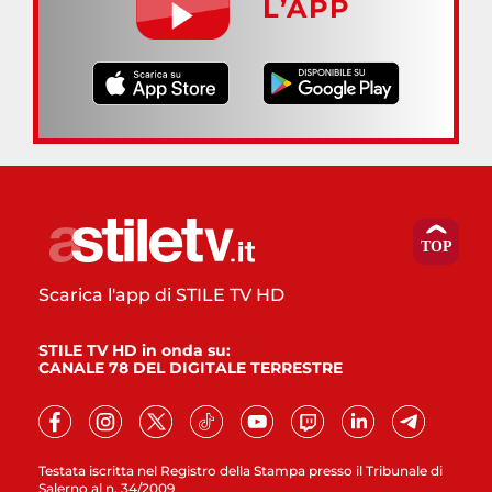
L’APP
Scarica l'app di STILE TV HD
STILE TV HD in onda su:
CANALE 78 DEL DIGITALE TERRESTRE
Testata iscritta nel Registro della Stampa presso il Tribunale di
Salerno al n. 34/2009