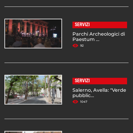
SERVIZI
Parchi Archeologici di
Paestum ...
92
SERVIZI
Salerno, Avella: "Verde
pubblic...
1047