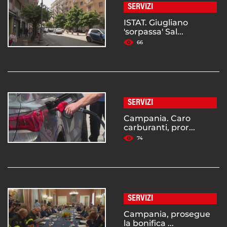
SERVIZI
ISTAT. Giugliano
'sorpassa' Sal...
66
SERVIZI
Campania. Caro
carburanti, pror...
74
SERVIZI
Campania, prosegue
la bonifica ...