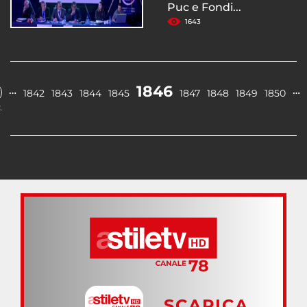
Puc e Fondi...
1643
1846
…
…
1842
1843
1844
1845
1847
1848
1849
1850
.
SCARICA