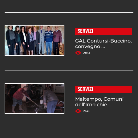
SERVIZI
GAL Contursi-Buccino,
convegno ...
2831
SERVIZI
Maltempo, Comuni
dell’Irno chie...
2145