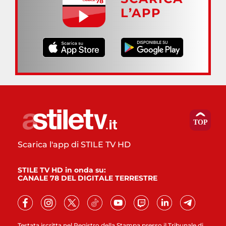
L’APP
Scarica l'app di STILE TV HD
STILE TV HD in onda su:
CANALE 78 DEL DIGITALE TERRESTRE
Testata iscritta nel Registro della Stampa presso il Tribunale di