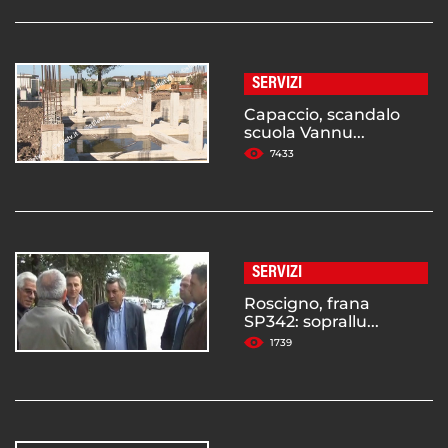
SERVIZI
Capaccio, scandalo
scuola Vannu...
7433
SERVIZI
Roscigno, frana
SP342: soprallu...
1739