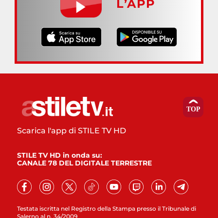
L’APP
Scarica l'app di STILE TV HD
STILE TV HD in onda su:
CANALE 78 DEL DIGITALE TERRESTRE
Testata iscritta nel Registro della Stampa presso il Tribunale di
Salerno al n. 34/2009