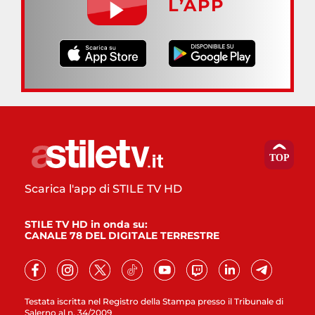
L’APP
Scarica l'app di STILE TV HD
STILE TV HD in onda su:
CANALE 78 DEL DIGITALE TERRESTRE
Testata iscritta nel Registro della Stampa presso il Tribunale di
Salerno al n. 34/2009