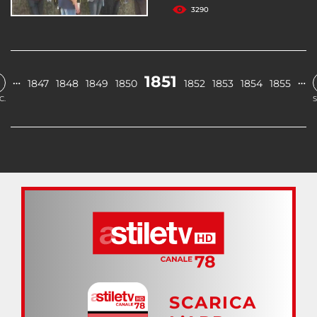
3290
1851
…
…
1847
1848
1849
1850
1852
1853
1854
1855
C.
S
SCARICA