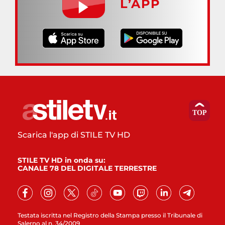
L’APP
Scarica l'app di STILE TV HD
STILE TV HD in onda su:
CANALE 78 DEL DIGITALE TERRESTRE
Testata iscritta nel Registro della Stampa presso il Tribunale di
Salerno al n. 34/2009