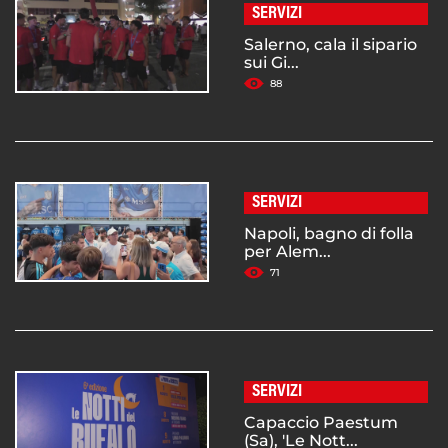
SERVIZI
Salerno, cala il sipario
sui Gi...
88
SERVIZI
Napoli, bagno di folla
per Alem...
71
SERVIZI
Capaccio Paestum
(Sa), 'Le Nott...