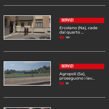
SERVIZI
Ercolano (Na), cade
dal quarto ...
180
SERVIZI
Agropoli (Sa),
proseguono i lav...
93