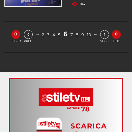
1114
«
»
‹
›
6
…
…
2
3
4
5
7
8
9
10
INIZIO
PREC.
SUCC.
FINE
SCARICA