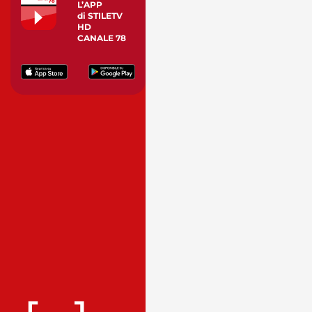
L’APP
di STILETV
HD
CANALE 78