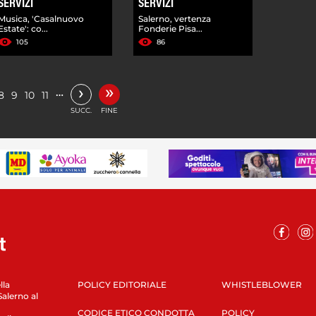
SERVIZI
SERVIZI
Musica, 'Casalnuovo
Salerno, vertenza
Estate': co...
Fonderie Pisa...
105
86
»
›
…
8
9
10
11
SUCC.
FINE
lla
POLICY EDITORIALE
WHISTLEBLOWER
Salerno al
CODICE ETICO CONDOTTA
POLICY