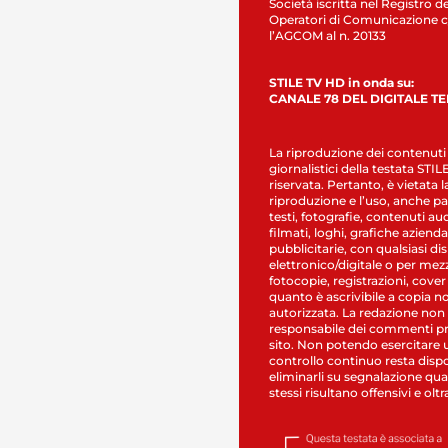
Società iscritta nel Registro de
Operatori di Comunicazione c
l’AGCOM al n. 20133
STILE TV HD in onda su:
CANALE 78 DEL DIGITALE T
La riproduzione dei contenuti
giornalistici della testata STI
riservata. Pertanto, è vietata l
riproduzione e l’uso, anche par
testi, fotografie, contenuti au
filmati, loghi, grafiche aziendal
pubblicitarie, con qualsiasi di
elettronico/digitale o per mez
fotocopie, registrazioni, cover
quanto è ascrivibile a copia n
autorizzata. La redazione non
responsabile dei commenti pr
sito. Non potendo esercitare 
controllo continuo resta dispo
eliminarli su segnalazione qual
stessi risultano offensivi e oltr