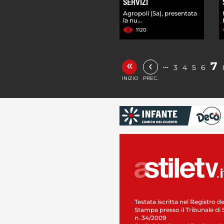
SERVIZI
Agropoli (Sa), presentata
la nu...
1120
«
‹
7
…
3
4
5
6
INIZIO
PREC.
Testata iscritta nel Registro de
Stampa presso il Tribunale di 
n. 34/2009