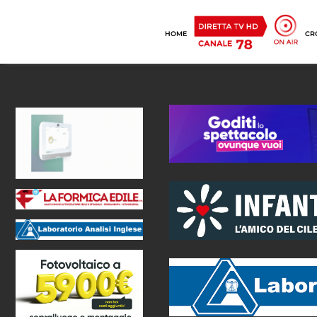
HOME
CR