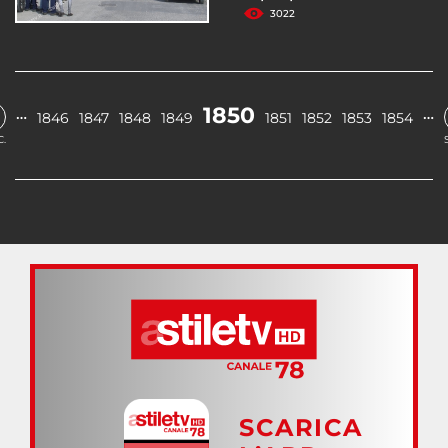
3022
1850
…
…
1846
1847
1848
1849
1851
1852
1853
1854
.
SCARICA