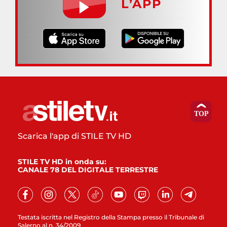
L’APP
Scarica l'app di STILE TV HD
STILE TV HD in onda su:
CANALE 78 DEL DIGITALE TERRESTRE
Testata iscritta nel Registro della Stampa presso il Tribunale di
Salerno al n. 34/2009