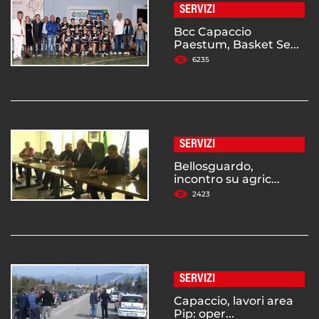
SERVIZI
Bcc Capaccio
Paestum, Basket Se...
6235
SERVIZI
Bellosguardo,
incontro su agric...
2423
SERVIZI
Capaccio, lavori area
Pip: oper...