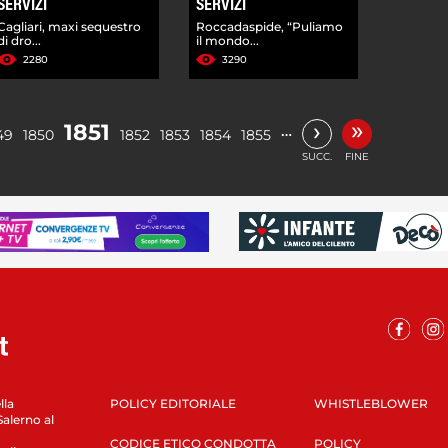
SERVIZI
SERVIZI
Cagliari, maxi sequestro
Roccadaspide, “Puliamo
di dro...
il mondo...
2280
3290
»
›
1851
…
49
1850
1852
1853
1854
1855
SUCC.
FINE
lla
POLICY EDITORIALE
WHISTLEBLOWER
Salerno al
CODICE ETICO CONDOTTA
POLICY