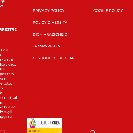
gli
/o
PRIVACY POLICY
COOKIE POLICY
POLICY DIVERSITÀ
ERRESTRE
DICHIARAZIONE DI
TRASPARENZA
LETV è
a
GESTIONE DEI RECLAMI
ziale, di
dio/video,
i e
spositivo
zo di
 e tutto
on
 è
esenti sul
un
nibile ad
ora gli
aggiosi.