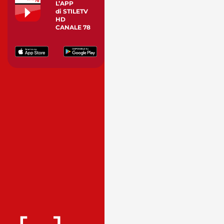
L’APP
di STILETV
HD
CANALE 78