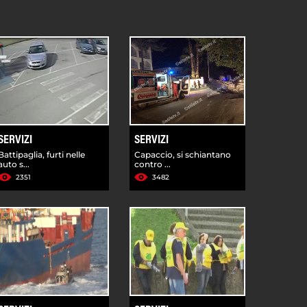
SERVIZI
SERVIZI
Battipaglia, furti nelle
Capaccio, si schiantano
auto s...
contro ...
2351
3482