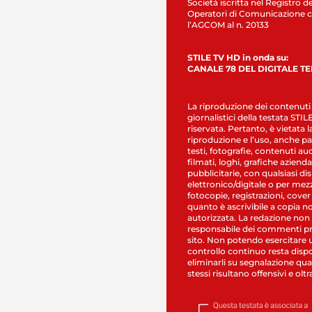
Società iscritta nel Registro de
Operatori di Comunicazione c
l’AGCOM al n. 20133
STILE TV HD in onda su:
CANALE 78 DEL DIGITALE T
La riproduzione dei contenuti
giornalistici della testata STI
riservata. Pertanto, è vietata l
riproduzione e l’uso, anche par
testi, fotografie, contenuti au
filmati, loghi, grafiche aziendal
pubblicitarie, con qualsiasi di
elettronico/digitale o per mez
fotocopie, registrazioni, cover
quanto è ascrivibile a copia n
autorizzata. La redazione non
responsabile dei commenti pr
sito. Non potendo esercitare 
controllo continuo resta dispo
eliminarli su segnalazione qual
stessi risultano offensivi e oltr