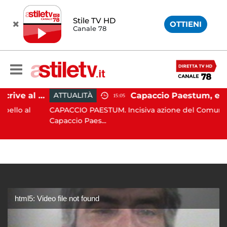
Stile TV HD
OTTIENI
Canale 78
Paestum, Codacons scrive al ministro Giuli: "Rilanciare scavi dell'Anfiteatro nell'area archeologica"
ATTUALITÀ
15:05
al
CAPACCIO PAESTUM. Incisiva azione del Comune di
Capaccio Paes...
html5: Video file not found