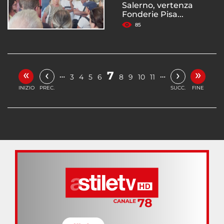
Salerno, vertenza
Fonderie Pisa...
85
«
»
‹
›
7
…
…
3
4
5
6
8
9
10
11
INIZIO
PREC.
SUCC.
FINE