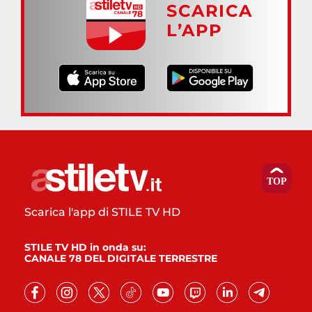
SCARICA
L’APP
Scarica l'app di STILE TV HD
STILE TV HD in onda su:
CANALE 78 DEL DIGITALE TERRESTRE