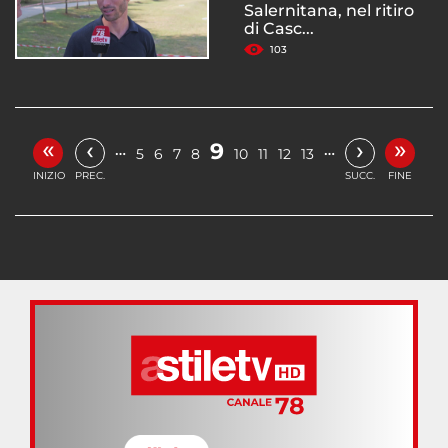
Salernitana, nel ritiro
di Casc...
103
«
»
‹
›
9
…
…
5
6
7
8
10
11
12
13
INIZIO
PREC.
SUCC.
FINE