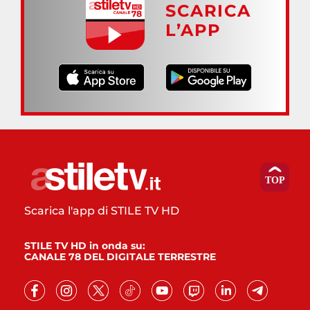
SCARICA
L’APP
Scarica l'app di STILE TV HD
STILE TV HD in onda su:
CANALE 78 DEL DIGITALE TERRESTRE