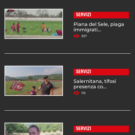
SERVIZI
Piana del Sele, piaga
immigrati...
327
SERVIZI
Salernitana, tifosi
presenza co...
115
SERVIZI