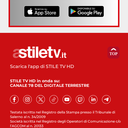
Scarica l'app di STILE TV HD
STILE TV HD in onda su:
CANALE 78 DEL DIGITALE TERRESTRE
Testata iscritta nel Registro della Stampa presso il Tribunale di
Salerno al n. 34/2009
Società iscritta nel Registro degli Operatori di Comunicazione c/o
l’AGCOM al n. 20133