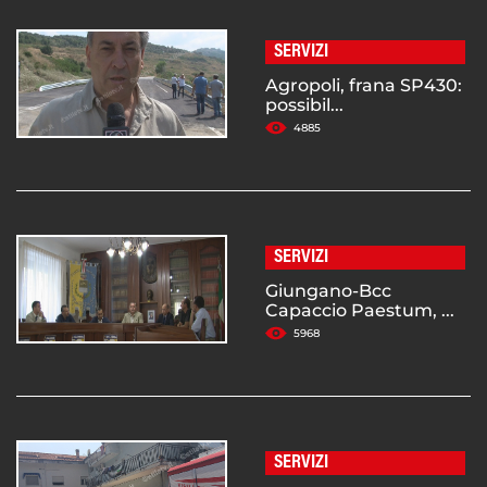
SERVIZI
Agropoli, frana SP430:
possibil...
4885
SERVIZI
Giungano-Bcc
Capaccio Paestum, ...
5968
SERVIZI