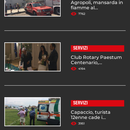
Agropoli, mansarda in
fiamme al...
7762
SERVIZI
Club Rotary Paestum
Centenario,...
4164
SERVIZI
Capaccio, turista
12enne cade i...
3951