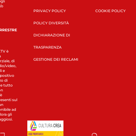
gli
/o
PRIVACY POLICY
COOKIE POLICY
POLICY DIVERSITÀ
ERRESTRE
DICHIARAZIONE DI
TRASPARENZA
LETV è
a
GESTIONE DEI RECLAMI
ziale, di
dio/video,
i e
spositivo
zo di
 e tutto
on
 è
esenti sul
un
nibile ad
ora gli
aggiosi.