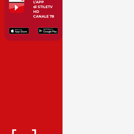
L’APP
di STILETV
HD
CANALE 78