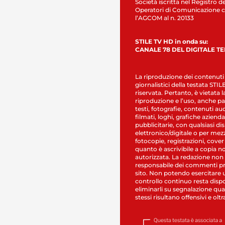
Società iscritta nel Registro de
Operatori di Comunicazione c
l’AGCOM al n. 20133
STILE TV HD in onda su:
CANALE 78 DEL DIGITALE T
La riproduzione dei contenuti
giornalistici della testata STI
riservata. Pertanto, è vietata l
riproduzione e l’uso, anche par
testi, fotografie, contenuti au
filmati, loghi, grafiche aziendal
pubblicitarie, con qualsiasi di
elettronico/digitale o per mez
fotocopie, registrazioni, cover
quanto è ascrivibile a copia n
autorizzata. La redazione non
responsabile dei commenti pr
sito. Non potendo esercitare 
controllo continuo resta dispo
eliminarli su segnalazione qual
stessi risultano offensivi e oltr