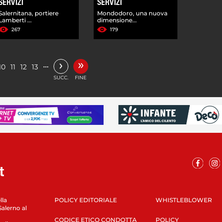
SERVIZI
SERVIZI
Salernitana, portiere
Mondodoro, una nuova
Lamberti ...
dimensione...
267
179
»
›
…
10
11
12
13
SUCC.
FINE
lla
POLICY EDITORIALE
WHISTLEBLOWER
Salerno al
CODICE ETICO CONDOTTA
POLICY