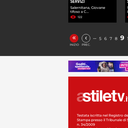
SERVIZI
Salernitana, Giovane
tifoso a C...
122
«
‹
9
…
5
6
7
8
INIZIO
PREC.
Testata iscritta nel Registro de
Stampa presso il Tribunale di 
n. 34/2009