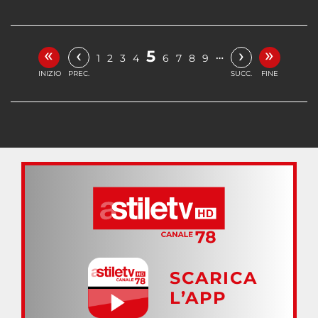
«
»
‹
›
5
…
1
2
3
4
6
7
8
9
INIZIO
PREC.
SUCC.
FINE
SCARICA
L’APP