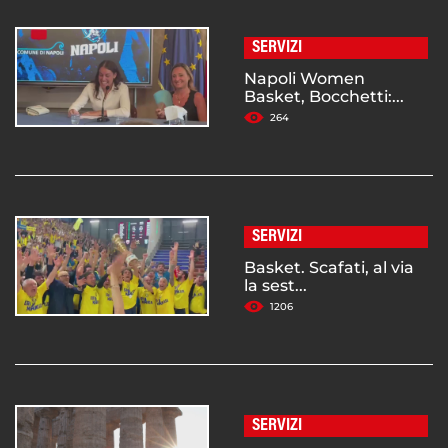
SERVIZI
Napoli Women
Basket, Bocchetti:...
264
SERVIZI
Basket. Scafati, al via
la sest...
1206
SERVIZI