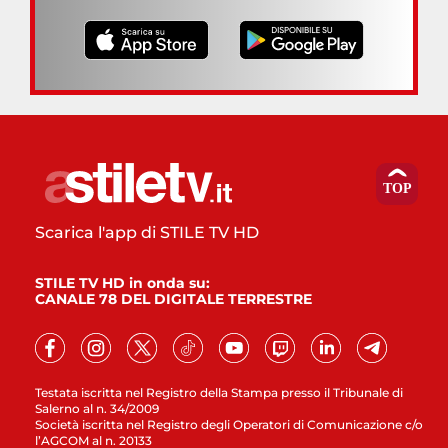
Scarica l'app di STILE TV HD
STILE TV HD in onda su:
CANALE 78 DEL DIGITALE TERRESTRE
Testata iscritta nel Registro della Stampa presso il Tribunale di
Salerno al n. 34/2009
Società iscritta nel Registro degli Operatori di Comunicazione c/o
l’AGCOM al n. 20133