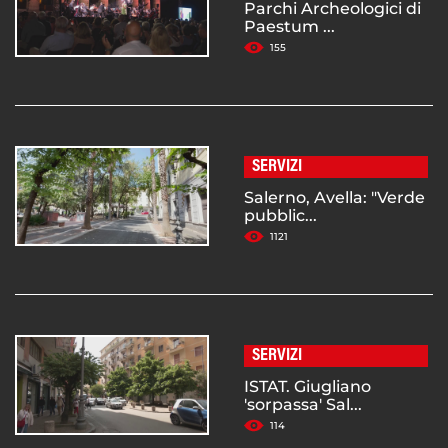
Parchi Archeologici di
Paestum ...
155
SERVIZI
Salerno, Avella: "Verde
pubblic...
1121
SERVIZI
ISTAT. Giugliano
'sorpassa' Sal...
114