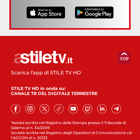
Scarica l'app di STILE TV HD
STILE TV HD in onda su:
CANALE 78 DEL DIGITALE TERRESTRE
Testata iscritta nel Registro della Stampa presso il Tribunale di
Salerno al n. 34/2009
Società iscritta nel Registro degli Operatori di Comunicazione c/o
l’AGCOM al n. 20133