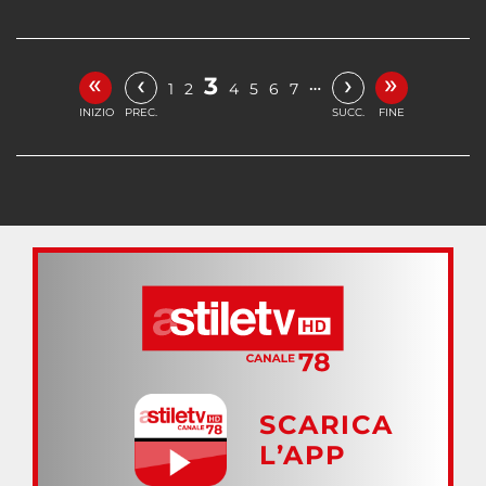
«
»
‹
›
3
…
1
2
4
5
6
7
INIZIO
PREC.
SUCC.
FINE
SCARICA
L’APP