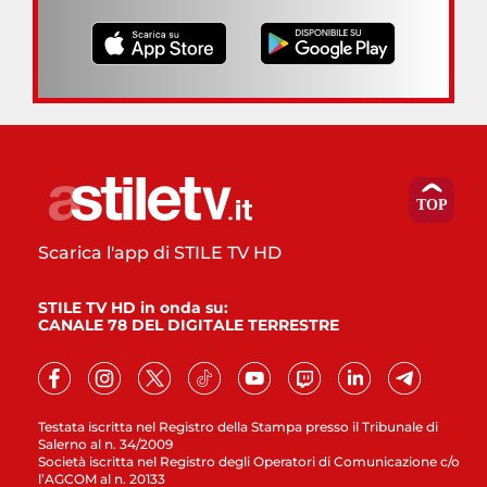
Scarica l'app di STILE TV HD
STILE TV HD in onda su:
CANALE 78 DEL DIGITALE TERRESTRE
Testata iscritta nel Registro della Stampa presso il Tribunale di
Salerno al n. 34/2009
Società iscritta nel Registro degli Operatori di Comunicazione c/o
l’AGCOM al n. 20133