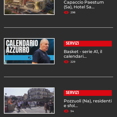
Capaccio Paestum
(Sa), Hotel Sa...
298
SERVIZI
Basket - serie A1, il
calendari...
229
SERVIZI
Pozzuoli (Na), residenti
e sfol...
54