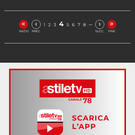
«
»
‹
›
4
…
1
2
3
5
6
7
8
INIZIO
PREC.
SUCC.
FINE
SCARICA
L’APP