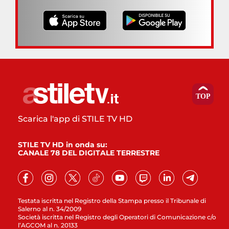
Scarica l'app di STILE TV HD
STILE TV HD in onda su:
CANALE 78 DEL DIGITALE TERRESTRE
Testata iscritta nel Registro della Stampa presso il Tribunale di
Salerno al n. 34/2009
Società iscritta nel Registro degli Operatori di Comunicazione c/o
l’AGCOM al n. 20133