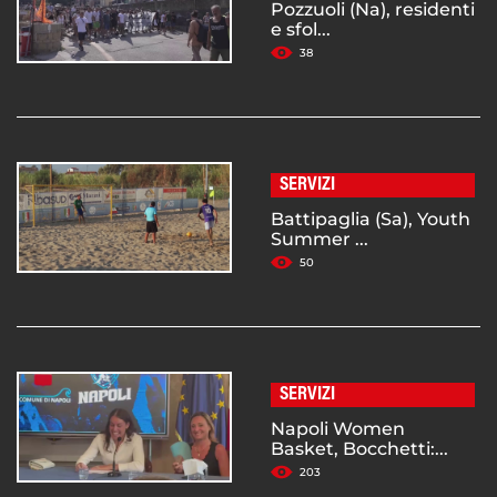
Pozzuoli (Na), residenti
e sfol...
38
SERVIZI
Battipaglia (Sa), Youth
Summer ...
50
SERVIZI
Napoli Women
Basket, Bocchetti:...
203