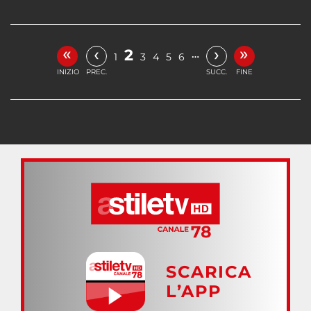
«
»
‹
›
2
…
1
3
4
5
6
INIZIO
PREC.
SUCC.
FINE
SCARICA
L’APP