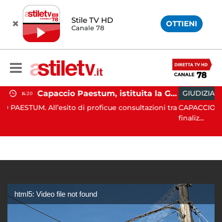
Stile TV HD
OTTIENI
Canale 78
Capaccio Paestum, istituita la Guardia Medica Turistica presso il Psaut di Piazza Santini
GIUDIZIARIA
12:25
ito di proficue consultazioni tra
CAPACCIO PAESTUM. Nell’ambit
finaliz...
html5: Video file not found