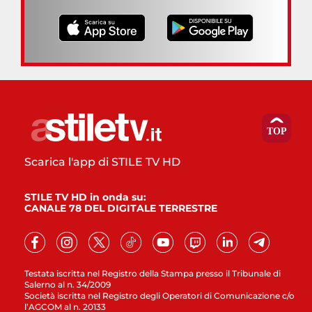
Scarica l'app di STILE TV HD
STILE TV HD in onda su:
CANALE 78 DEL DIGITALE TERRESTRE
Testata iscritta nel Registro della Stampa presso il Tribunale di
Salerno al n. 34/2009
Società iscritta nel Registro degli Operatori di Comunicazione c/o
l’AGCOM al n. 20133