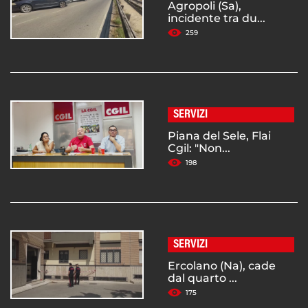
Agropoli (Sa),
incidente tra du...
259
SERVIZI
Piana del Sele, Flai
Cgil: "Non...
198
SERVIZI
Ercolano (Na), cade
dal quarto ...
175