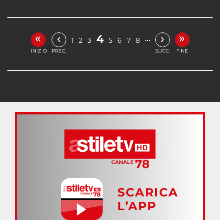
«
»
‹
›
4
…
1
2
3
5
6
7
8
INIZIO
PREC.
SUCC.
FINE
SCARICA
L’APP