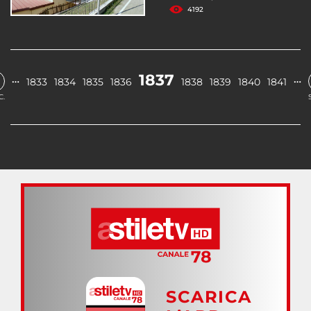
4192
1837
…
…
1833
1834
1835
1836
1838
1839
1840
1841
C.
SCARICA