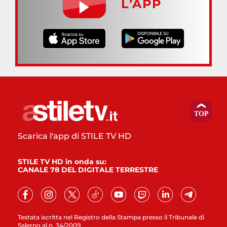
L’APP
Scarica l'app di STILE TV HD
STILE TV HD in onda su:
CANALE 78 DEL DIGITALE TERRESTRE
Testata iscritta nel Registro della Stampa presso il Tribunale di
Salerno al n. 34/2009