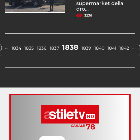
supermarket della
dro...
3236
1838
…
…
1834
1835
1836
1837
1839
1840
1841
1842
.