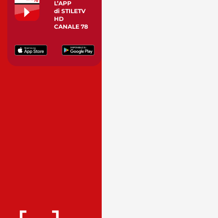
L’APP
di STILETV
HD
CANALE 78