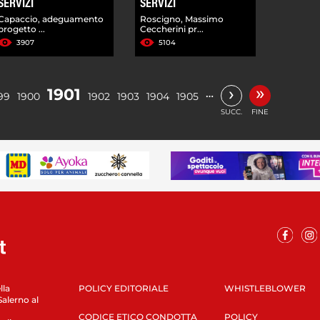
SERVIZI
SERVIZI
Capaccio, adeguamento
Roscigno, Massimo
progetto ...
Ceccherini pr...
3907
5104
»
›
1901
…
99
1900
1902
1903
1904
1905
SUCC.
FINE
lla
POLICY EDITORIALE
WHISTLEBLOWER
Salerno al
CODICE ETICO CONDOTTA
POLICY