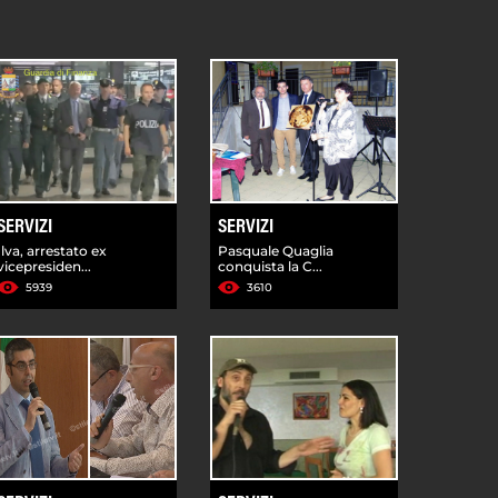
SERVIZI
SERVIZI
Ilva, arrestato ex
Pasquale Quaglia
vicepresiden...
conquista la C...
5939
3610