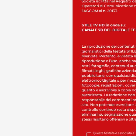
Società iscritta nel Registro de
Operatori di Comunicazione c
l’AGCOM al n. 20133
STILE TV HD in onda su:
CANALE 78 DEL DIGITALE T
La riproduzione dei contenuti
giornalistici della testata STI
riservata. Pertanto, è vietata l
riproduzione e l’uso, anche par
testi, fotografie, contenuti au
filmati, loghi, grafiche aziendal
pubblicitarie, con qualsiasi di
elettronico/digitale o per mez
fotocopie, registrazioni, cover
quanto è ascrivibile a copia n
autorizzata. La redazione non
responsabile dei commenti pr
sito. Non potendo esercitare 
controllo continuo resta dispo
eliminarli su segnalazione qual
stessi risultano offensivi e oltr