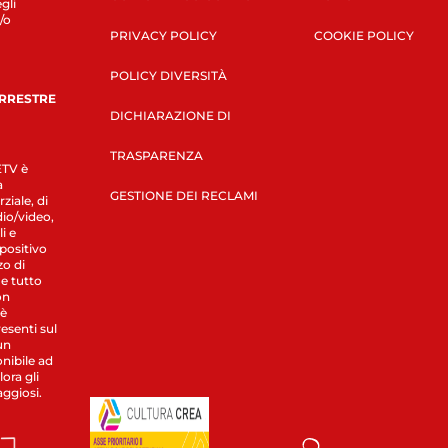
gli
/o
PRIVACY POLICY
COOKIE POLICY
POLICY DIVERSITÀ
ERRESTRE
DICHIARAZIONE DI
TRASPARENZA
LETV è
a
GESTIONE DEI RECLAMI
ziale, di
dio/video,
i e
spositivo
zo di
 e tutto
on
 è
esenti sul
un
nibile ad
ora gli
aggiosi.