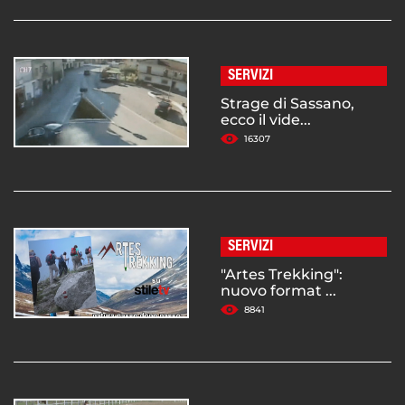
SERVIZI
Strage di Sassano,
ecco il vide...
16307
SERVIZI
"Artes Trekking":
nuovo format ...
8841