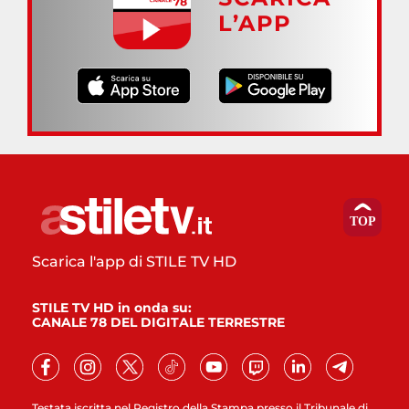
L’APP
Scarica l'app di STILE TV HD
STILE TV HD in onda su:
CANALE 78 DEL DIGITALE TERRESTRE
Testata iscritta nel Registro della Stampa presso il Tribunale di