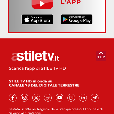
L’APP
Scarica l'app di STILE TV HD
STILE TV HD in onda su:
CANALE 78 DEL DIGITALE TERRESTRE
Testata iscritta nel Registro della Stampa presso il Tribunale di
Salerno al n. 34/2009