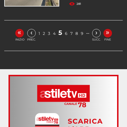
281
«
»
‹
›
5
…
1
2
3
4
6
7
8
9
INIZIO
PREC.
SUCC.
FINE
SCARICA