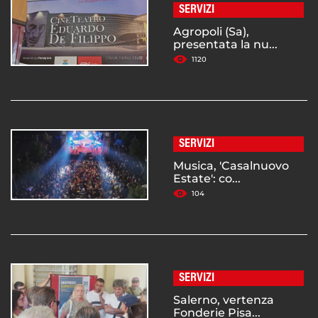
SERVIZI
Agropoli (Sa),
presentata la nu...
1120
SERVIZI
Musica, 'Casalnuovo
Estate': co...
104
SERVIZI
Salerno, vertenza
Fonderie Pisa...