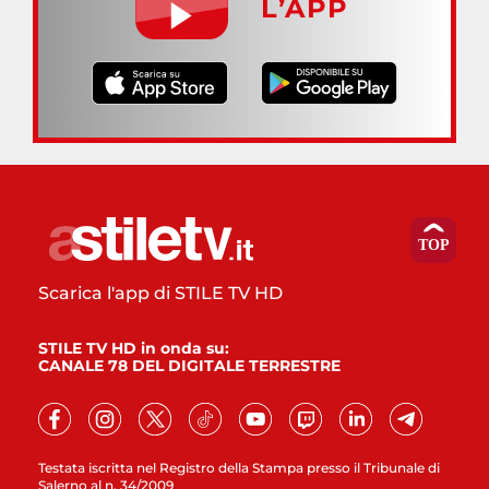
L’APP
Scarica l'app di STILE TV HD
STILE TV HD in onda su:
CANALE 78 DEL DIGITALE TERRESTRE
Testata iscritta nel Registro della Stampa presso il Tribunale di
Salerno al n. 34/2009