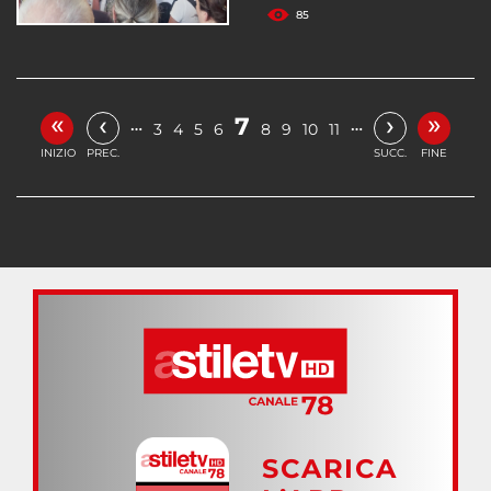
85
«
»
‹
›
7
…
…
3
4
5
6
8
9
10
11
INIZIO
PREC.
SUCC.
FINE
SCARICA