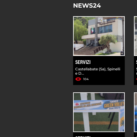
NEWS24
SERVIZI
Castellabate (Sa), Spinelli
e D...
104