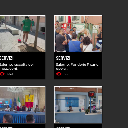
SERVIZI
SERVIZI
Salerno, raccolta dei
Salerno, Fonderie Pisano:
mozziconi...
opera...
1073
108