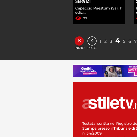
SERVIZI
Capaccio Paestum (Sa), 1'
edizi...
99
«
‹
4
1
2
3
5
6
7
INIZIO
PREC.
Testata iscritta nel Registro de
Stampa presso il Tribunale di 
n. 34/2009