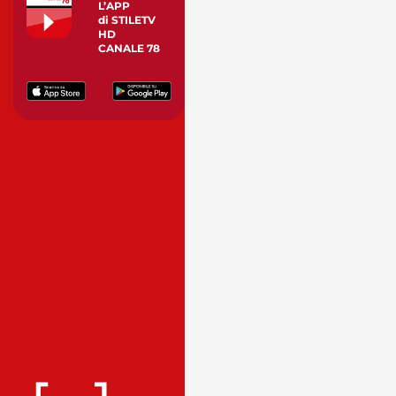
L’APP
di STILETV
HD
CANALE 78