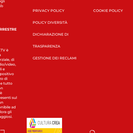
gli
/o
PRIVACY POLICY
COOKIE POLICY
POLICY DIVERSITÀ
ERRESTRE
DICHIARAZIONE DI
TRASPARENZA
LETV è
a
GESTIONE DEI RECLAMI
ziale, di
dio/video,
i e
spositivo
zo di
 e tutto
on
 è
esenti sul
un
nibile ad
ora gli
aggiosi.