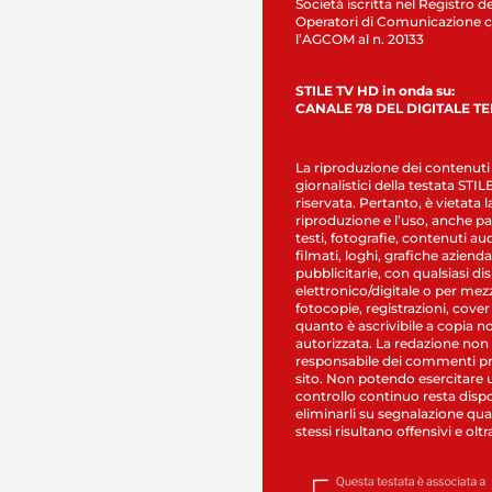
Società iscritta nel Registro de
Operatori di Comunicazione c
l’AGCOM al n. 20133
STILE TV HD in onda su:
CANALE 78 DEL DIGITALE T
La riproduzione dei contenuti
giornalistici della testata STI
riservata. Pertanto, è vietata l
riproduzione e l’uso, anche par
testi, fotografie, contenuti au
filmati, loghi, grafiche aziendal
pubblicitarie, con qualsiasi di
elettronico/digitale o per mez
fotocopie, registrazioni, cover
quanto è ascrivibile a copia n
autorizzata. La redazione non
responsabile dei commenti pr
sito. Non potendo esercitare 
controllo continuo resta dispo
eliminarli su segnalazione qual
stessi risultano offensivi e oltr