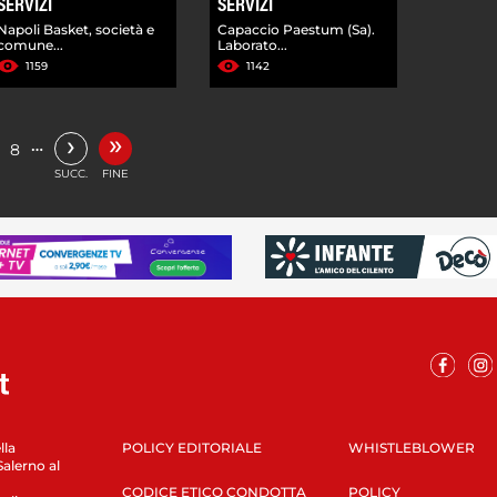
SERVIZI
SERVIZI
Napoli Basket, società e
Capaccio Paestum (Sa).
comune...
Laborato...
1159
1142
»
›
…
8
SUCC.
FINE
lla
POLICY EDITORIALE
WHISTLEBLOWER
Salerno al
CODICE ETICO CONDOTTA
POLICY