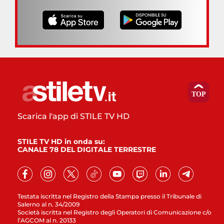
Scarica l'app di STILE TV HD
STILE TV HD in onda su:
CANALE 78 DEL DIGITALE TERRESTRE
Testata iscritta nel Registro della Stampa presso il Tribunale di
Salerno al n. 34/2009
Società iscritta nel Registro degli Operatori di Comunicazione c/o
l’AGCOM al n. 20133