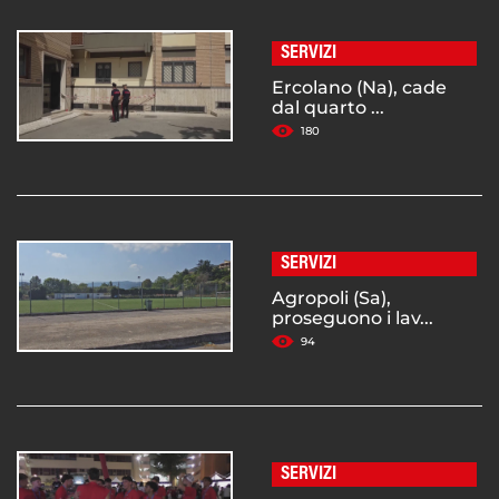
SERVIZI
Ercolano (Na), cade
dal quarto ...
180
SERVIZI
Agropoli (Sa),
proseguono i lav...
94
SERVIZI