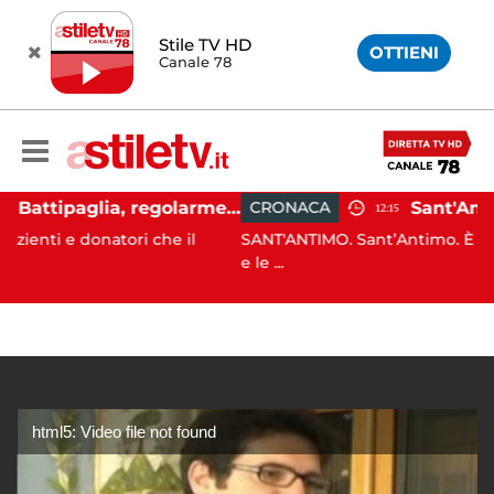
Stile TV HD
OTTIENI
Canale 78
Ospedale Battipaglia, regolarmente in funzione il Servizio Trasfusionale
CRONACA
12:15
atori che il
SANT'ANTIMO. Sant’Antimo. È da poco trascor
e le ...
html5: Video file not found