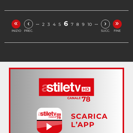
«
»
‹
›
6
…
…
2
3
4
5
7
8
9
10
INIZIO
PREC.
SUCC.
FINE
SCARICA
L’APP