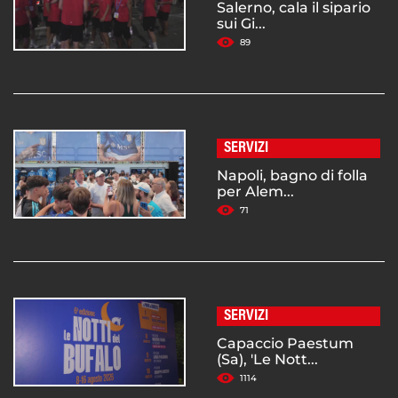
Salerno, cala il sipario
sui Gi...
89
SERVIZI
Napoli, bagno di folla
per Alem...
71
SERVIZI
Capaccio Paestum
(Sa), 'Le Nott...
1114