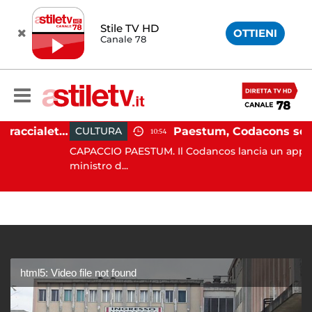
Stile TV HD
OTTIENI
Canale 78
Martina Carbonaro, braccialetto elettronico per i genitori della 14enne uccisa dall'ex
CULTURA
10:54
CAPACCIO PAESTUM. Il Codancos lancia un appello al
ministro d...
html5: Video file not found