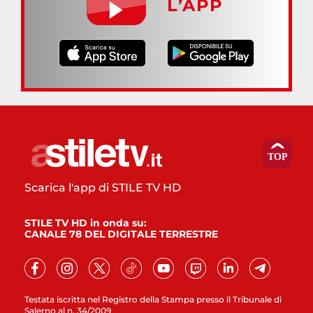
L’APP
Scarica l'app di STILE TV HD
STILE TV HD in onda su:
CANALE 78 DEL DIGITALE TERRESTRE
Testata iscritta nel Registro della Stampa presso il Tribunale di
Salerno al n. 34/2009