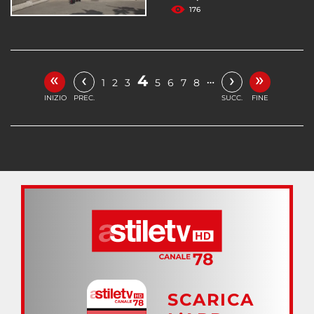
176
«
»
‹
›
4
…
1
2
3
5
6
7
8
INIZIO
PREC.
SUCC.
FINE
SCARICA