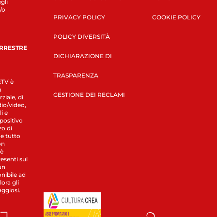
gli
/o
PRIVACY POLICY
COOKIE POLICY
POLICY DIVERSITÀ
ERRESTRE
DICHIARAZIONE DI
TRASPARENZA
LETV è
a
GESTIONE DEI RECLAMI
ziale, di
dio/video,
i e
spositivo
zo di
 e tutto
on
 è
esenti sul
un
nibile ad
ora gli
aggiosi.