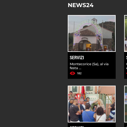
NEWS24
SERVIZI
Montecorice (Sa), al via
festa ...
182