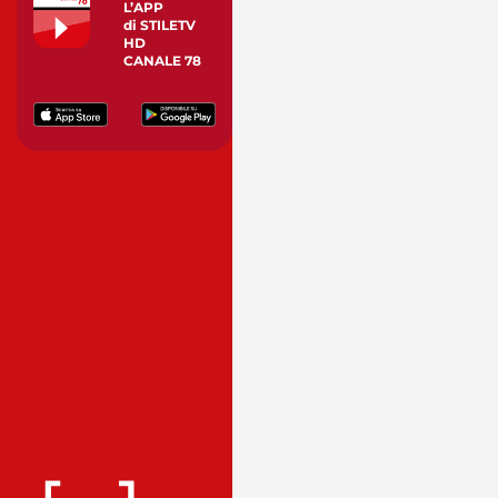
L’APP
di STILETV
HD
CANALE 78