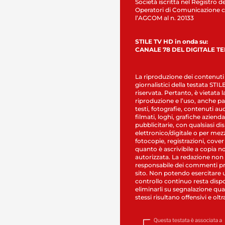
Società iscritta nel Registro de
Operatori di Comunicazione c
l’AGCOM al n. 20133
STILE TV HD in onda su:
CANALE 78 DEL DIGITALE T
La riproduzione dei contenuti
giornalistici della testata STI
riservata. Pertanto, è vietata l
riproduzione e l’uso, anche par
testi, fotografie, contenuti au
filmati, loghi, grafiche aziendal
pubblicitarie, con qualsiasi di
elettronico/digitale o per mez
fotocopie, registrazioni, cover
quanto è ascrivibile a copia n
autorizzata. La redazione non
responsabile dei commenti pr
sito. Non potendo esercitare 
controllo continuo resta dispo
eliminarli su segnalazione qual
stessi risultano offensivi e oltr