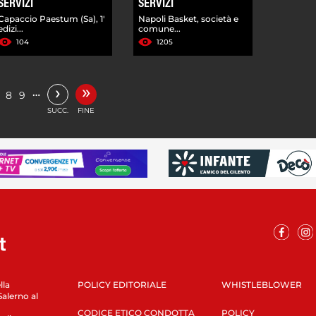
SERVIZI
SERVIZI
Capaccio Paestum (Sa), 1'
Napoli Basket, società e
edizi...
comune...
104
1205
»
›
…
8
9
SUCC.
FINE
lla
POLICY EDITORIALE
WHISTLEBLOWER
Salerno al
CODICE ETICO CONDOTTA
POLICY