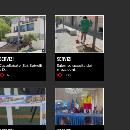
SERVIZI
SERVIZI
Castellabate (Sa), Spinelli
Salerno, raccolta dei
e D...
mozziconi...
125
1106