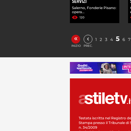
SERVIZI
Salerno, Fonderie Pisano:
opera...
120
«
‹
5
1
2
3
4
6
7
INIZIO
PREC.
Testata iscritta nel Registro de
Stampa presso il Tribunale di 
n. 34/2009