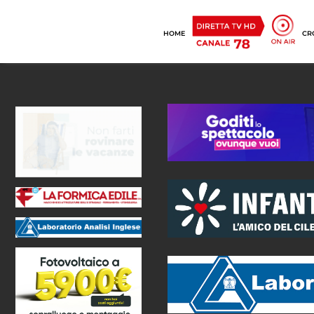
HOME
CR