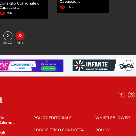
Capaccio ...
Consiglio Comunale di
Capaccio ...
1458
982
»
›
…
SUCC.
FINE
lla
POLICY EDITORIALE
WHISTLEBLOWER
Salerno al
CODICE ETICO CONDOTTA
POLICY
gli