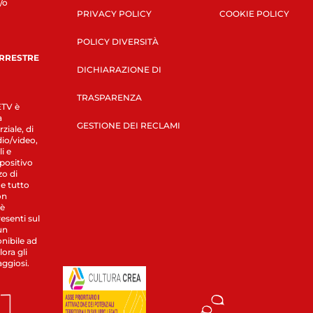
/o
PRIVACY POLICY
COOKIE POLICY
POLICY DIVERSITÀ
ERRESTRE
DICHIARAZIONE DI
TRASPARENZA
LETV è
a
GESTIONE DEI RECLAMI
ziale, di
dio/video,
i e
spositivo
zo di
 e tutto
on
 è
esenti sul
un
nibile ad
ora gli
aggiosi.