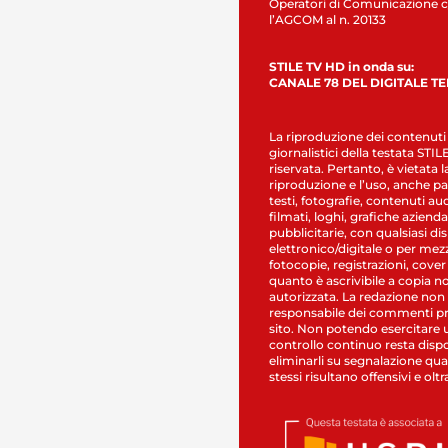
Operatori di Comunicazione c
l’AGCOM al n. 20133
STILE TV HD in onda su:
CANALE 78 DEL DIGITALE T
La riproduzione dei contenuti
giornalistici della testata STI
riservata. Pertanto, è vietata l
riproduzione e l’uso, anche par
testi, fotografie, contenuti au
filmati, loghi, grafiche aziendal
pubblicitarie, con qualsiasi di
elettronico/digitale o per mez
fotocopie, registrazioni, cover
quanto è ascrivibile a copia n
autorizzata. La redazione non
responsabile dei commenti pr
sito. Non potendo esercitare 
controllo continuo resta dispo
eliminarli su segnalazione qual
stessi risultano offensivi e oltr