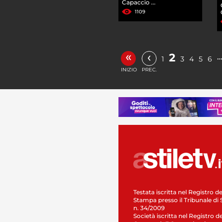
Capaccio ...
1109
«
‹
2
1
3
4
5
6
INIZIO
PREC.
Testata iscritta nel Registro de
Stampa presso il Tribunale di 
n. 34/2009
Società iscritta nel Registro de