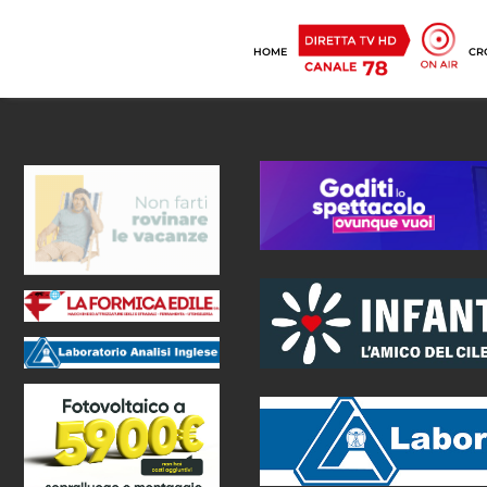
HOME
CR